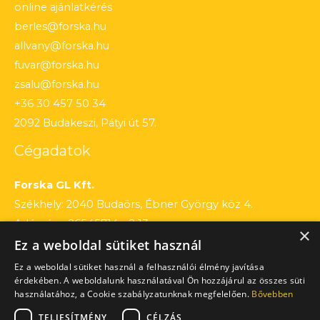
online ajánlatkérés
berles@forska.hu
allvany@forska.hu
fuvar@forska.hu
zsalu@forska.hu
+36 30 457 50 34
2092 Budakeszi, Pátyi út 57.
Cégadatok
Forska GL Kft.
Székhely: 2040 Budaörs, Ébner György köz 4.
Adószám: 26545714 – 2 13
×
Ez a weboldal sütiket használ
Cégjegyzékszám: 13 – 09 – 195803
Számlaszám: 12010154 – 01660751 – 00100001
Ez a weboldal sütiket használ a felhasználói élmény javítása
érdekében. A weboldalunk használatával Ön hozzájárul az összes süti
használatához, a Cookie szabályzatunknak megfelelően.
Bővebben
TELJESÍTMÉNY
CÉLZÁS