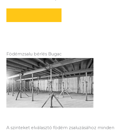
AJÁNLATOT KÉREK
Födémzsalu bérlés Bugac
A szinteket elválasztó födém zsaluzásához minden