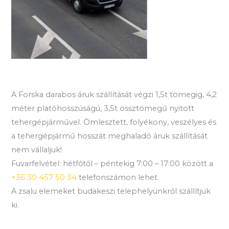
A Forska darabos áruk szállítását végzi 1,5t tömegig, 4,2
méter platóhosszúságú, 3,5t össztömegű nyitott
tehergépjárművel. Ömlesztett, folyékony, veszélyes és
a tehergépjármű hosszát meghaladó áruk szállítását
nem vállaljuk!
Fuvarfelvétel: hétfőtől – péntekig 7:00 – 17:00 között a
+36 30 457 50 34
telefonszámon lehet.
A zsalu elemeket budakeszi telephelyünkről szállítjuk
ki.