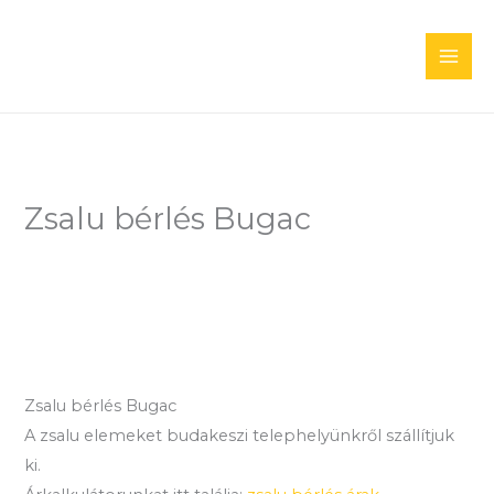
Skip
to
content
Zsalu bérlés Bugac
Zsalu bérlés Bugac
A zsalu elemeket budakeszi telephelyünkről szállítjuk
ki.