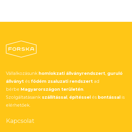
Vállalkozásunk
homlokzati állványrendszert
,
guruló
állványt
és
födém zsaluzati rendszert
ad
bérbe
Magyarországon területén
.
Szolgáltatásaink
szállítással
,
építéssel
és
bontással
is
elérhetőek.
Kapcsolat