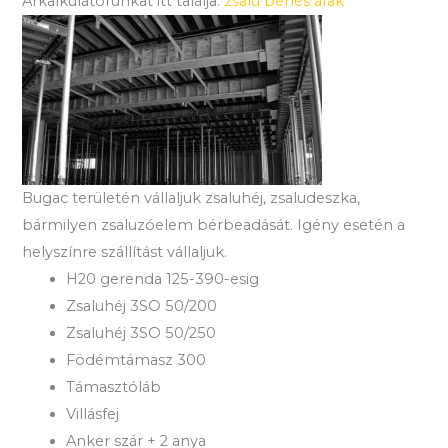
Árkalkulátorunkat itt találja:
zsalu bérlés árak
Bugac területén vállaljuk zsaluhéj, zsaludeszka,
bármilyen zsaluzóelem bérbeadását. Igény esetén a
helyszínre szállítást vállaljuk.
H20 gerenda 125-390-esig
Zsaluhéj 3SO 50/200
Zsaluhéj 3SO 50/250
Födémtámasz 300
Támasztóláb
Villásfej
Anker szár + 2 anya