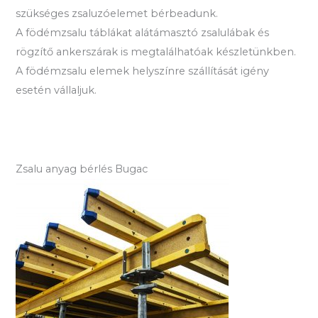
szükséges zsaluzóelemet bérbeadunk.
A födémzsalu táblákat alátámasztó zsalulábak és
rögzítő ankerszárak is megtalálhatóak készletünkben.
A födémzsalu elemek helyszínre szállítását igény
esetén vállaljuk.
Zsalu anyag bérlés Bugac