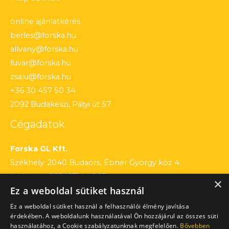
online ajánlatkérés
berles@forska.hu
allvany@forska.hu
fuvar@forska.hu
zsalu@forska.hu
+36 30 457 50 34
2092 Budakeszi, Pátyi út 57.
Cégadatok
Forska GL Kft.
Székhely: 2040 Budaörs, Ébner György köz 4.
Adószám: 26545714 – 2 13
×
Ez a weboldal sütiket használ
Cégjegyzékszám: 13 – 09 – 195803
Számlaszám: 12010154 – 01660751 – 00100001
Ez a weboldal sütiket használ a felhasználói élmény javítása
érdekében. A weboldalunk használatával Ön hozzájárul az összes süti
használatához, a Cookie szabályzatunknak megfelelően.
Bővebben