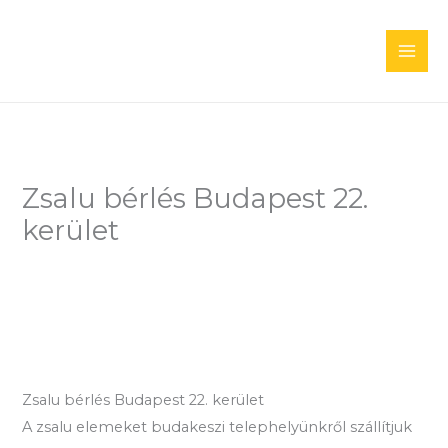
Skip
to
content
Zsalu bérlés Budapest 22.
kerület
Zsalu bérlés Budapest 22. kerület
A zsalu elemeket budakeszi telephelyünkről szállítjuk