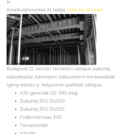
ki.
Árkalkulátorunkat itt találja:
zsalu bérlés árak
Budapest 22. kerület területén vállaljuk zsaluhéj,
zsaludeszka, bármilyen zsaluzóelem bérbeadását.
Igény esetén a helyszínre szállítást vállaljuk.
H20 gerenda 125-390-esig
Zsaluhéj 3SO 50/200
Zsaluhéj 3SO 50/250
Födémtámasz 300
Támasztóláb
Villásfej