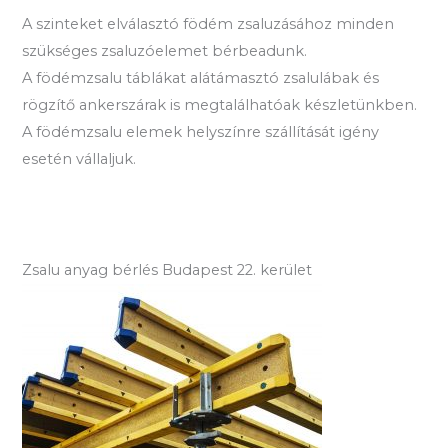
A szinteket elválasztó födém zsaluzásához minden
szükséges zsaluzóelemet bérbeadunk.
A födémzsalu táblákat alátámasztó zsalulábak és
rögzítő ankerszárak is megtalálhatóak készletünkben.
A födémzsalu elemek helyszínre szállítását igény
esetén vállaljuk.
Zsalu anyag bérlés Budapest 22. kerület