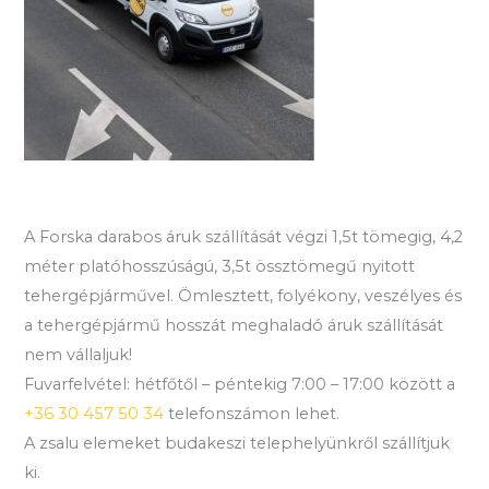
A Forska darabos áruk szállítását végzi 1,5t tömegig, 4,2
méter platóhosszúságú, 3,5t össztömegű nyitott
tehergépjárművel. Ömlesztett, folyékony, veszélyes és
a tehergépjármű hosszát meghaladó áruk szállítását
nem vállaljuk!
Fuvarfelvétel: hétfőtől – péntekig 7:00 – 17:00 között a
+36 30 457 50 34
telefonszámon lehet.
A zsalu elemeket budakeszi telephelyünkről szállítjuk
ki.