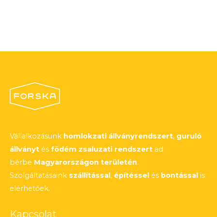
Vállalkozásunk
homlokzati állványrendszert
,
guruló
állványt
és
födém zsaluzati rendszert
ad
bérbe
Magyarországon területén
.
Szolgáltatásaink
szállítással
,
építéssel
és
bontással
is
elérhetőek.
Kapcsolat