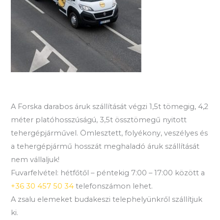
A Forska darabos áruk szállítását végzi 1,5t tömegig, 4,2
méter platóhosszúságú, 3,5t össztömegű nyitott
tehergépjárművel. Ömlesztett, folyékony, veszélyes és
a tehergépjármű hosszát meghaladó áruk szállítását
nem vállaljuk!
Fuvarfelvétel: hétfőtől – péntekig 7:00 – 17:00 között a
+36 30 457 50 34
telefonszámon lehet.
A zsalu elemeket budakeszi telephelyünkről szállítjuk
ki.