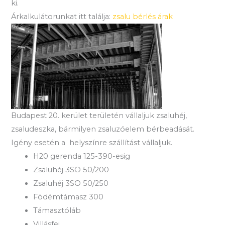
ki.
Árkalkulátorunkat itt találja:
zsalu bérlés árak
Budapest 20. kerület területén vállaljuk zsaluhéj,
zsaludeszka, bármilyen zsaluzóelem bérbeadását.
Igény esetén a helyszínre szállítást vállaljuk.
H20 gerenda 125-390-esig
Zsaluhéj 3SO 50/200
Zsaluhéj 3SO 50/250
Födémtámasz 300
Támasztóláb
Villásfej