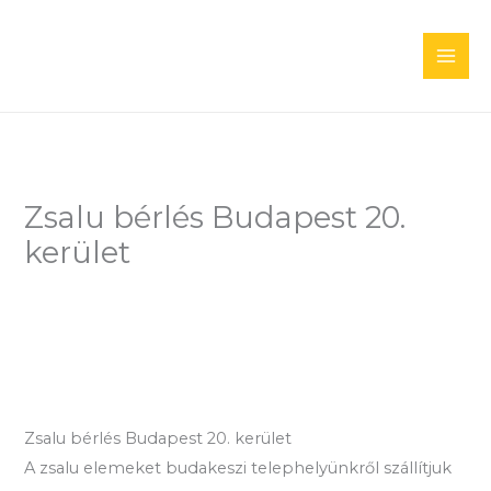
Skip
to
content
Zsalu bérlés Budapest 20.
kerület
Zsalu bérlés Budapest 20. kerület
A zsalu elemeket budakeszi telephelyünkről szállítjuk