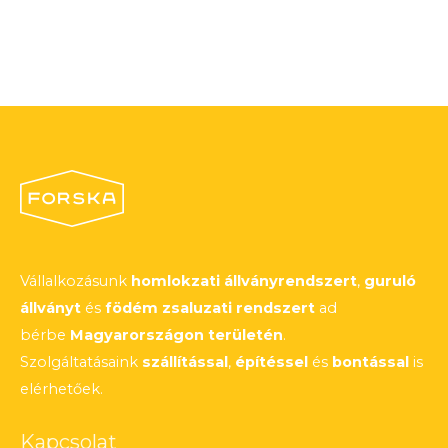
Vállalkozásunk
homlokzati állványrendszert
,
guruló
állványt
és
födém zsaluzati rendszert
ad
bérbe
Magyarországon területén
.
Szolgáltatásaink
szállítással
,
építéssel
és
bontással
is
elérhetőek.
Kapcsolat