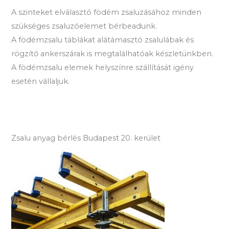
A szinteket elválasztó födém zsaluzásához minden
szükséges zsaluzóelemet bérbeadunk.
A födémzsalu táblákat alátámasztó zsalulábak és
rögzítő ankerszárak is megtalálhatóak készletünkben.
A födémzsalu elemek helyszínre szállítását igény
esetén vállaljuk.
Zsalu anyag bérlés Budapest 20. kerület