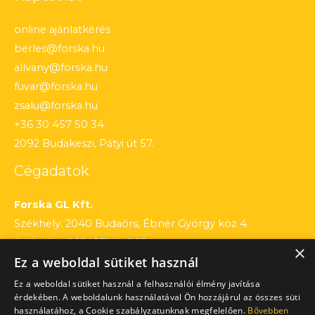
online ajánlatkérés
berles@forska.hu
allvany@forska.hu
fuvar@forska.hu
zsalu@forska.hu
+36 30 457 50 34
2092 Budakeszi, Pátyi út 57.
Cégadatok
Forska GL Kft.
Székhely: 2040 Budaörs, Ébner György köz 4.
Adószám: 26545714 – 2 13
×
Ez a weboldal sütiket használ
Cégjegyzékszám: 13 – 09 – 195803
Számlaszám: 12010154 – 01660751 – 00100001
Ez a weboldal sütiket használ a felhasználói élmény javítása
érdekében. A weboldalunk használatával Ön hozzájárul az összes süti
használatához, a Cookie szabályzatunknak megfelelően.
Bővebben