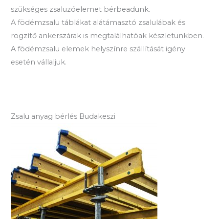
szükséges zsaluzóelemet bérbeadunk.
A födémzsalu táblákat alátámasztó zsalulábak és
rögzítő ankerszárak is megtalálhatóak készletünkben.
A födémzsalu elemek helyszínre szállítását igény
esetén vállaljuk.
Zsalu anyag bérlés Budakeszi