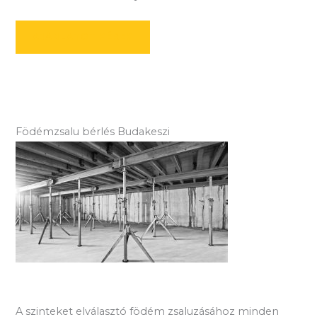
AJÁNLATOT KÉREK
Födémzsalu bérlés Budakeszi
A szinteket elválasztó födém zsaluzásához minden