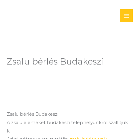
Skip
to
content
Zsalu bérlés Budakeszi
Zsalu bérlés Budakeszi
A zsalu elemeket budakeszi telephelyünkről szállítjuk
ki.