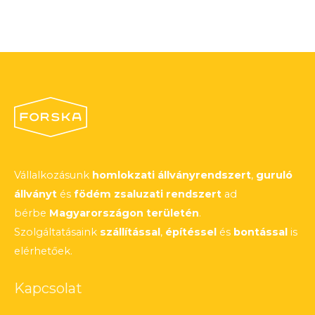
Vállalkozásunk
homlokzati állványrendszert
,
guruló
állványt
és
födém zsaluzati rendszert
ad
bérbe
Magyarországon területén
.
Szolgáltatásaink
szállítással
,
építéssel
és
bontással
is
elérhetőek.
Kapcsolat