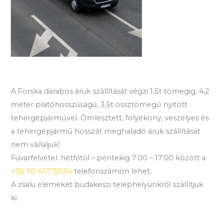
A Forska darabos áruk szállítását végzi 1,5t tömegig, 4,2
méter platóhosszúságú, 3,5t össztömegű nyitott
tehergépjárművel. Ömlesztett, folyékony, veszélyes és
a tehergépjármű hosszát meghaladó áruk szállítását
nem vállaljuk!
Fuvarfelvétel: hétfőtől – péntekig 7:00 – 17:00 között a
+36 30 457 5034
telefonszámon lehet.
A zsalu elemeket budakeszi telephelyünkről szállítjuk
ki.