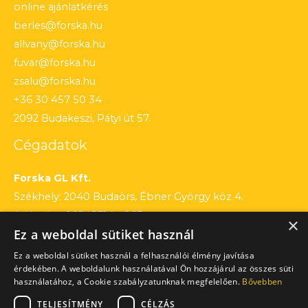
online ajánlatkérés
berles@forska.hu
allvany@forska.hu
fuvar@forska.hu
zsalu@forska.hu
+36 30 457 50 34
2092 Budakeszi, Pátyi út 57.
Cégadatok
Forska GL Kft.
Székhely: 2040 Budaörs, Ébner György köz 4.
Adószám: 26545714 – 2 13
×
Ez a weboldal sütiket használ
Cégjegyzékszám: 13 – 09 – 195803
Számlaszám: 12010154 – 01660751 – 00100001
Ez a weboldal sütiket használ a felhasználói élmény javítása
érdekében. A weboldalunk használatával Ön hozzájárul az összes süti
használatához, a Cookie szabályzatunknak megfelelően.
Bővebben
TELJESÍTMÉNY
CÉLZÁS