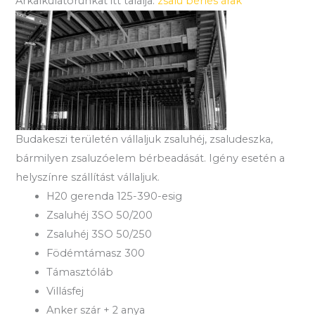
Árkalkulátorunkat itt találja:
zsalu bérlés árak
Budakeszi területén vállaljuk zsaluhéj, zsaludeszka,
bármilyen zsaluzóelem bérbeadását. Igény esetén a
helyszínre szállítást vállaljuk.
H20 gerenda 125-390-esig
Zsaluhéj 3SO 50/200
Zsaluhéj 3SO 50/250
Födémtámasz 300
Támasztóláb
Villásfej
Anker szár + 2 anya