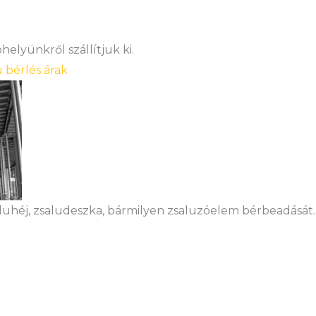
elyünkről szállítjuk ki.
u bérlés árak
aluhéj, zsaludeszka, bármilyen zsaluzóelem bérbeadását.