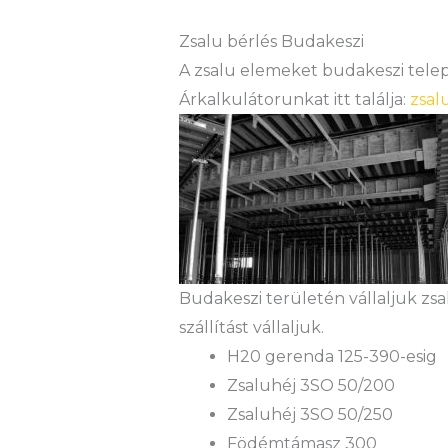
Zsalu bérlés Budakeszi
A zsalu elemeket budakeszi teleph
Árkalkulátorunkat itt találja:
zsal
Budakeszi területén vállaljuk zs
szállítást vállaljuk.
H20 gerenda 125-390-esig
Zsaluhéj 3SO 50/200
Zsaluhéj 3SO 50/250
Födémtámasz 300