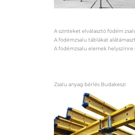
A szinteket elválasztó födém zs
A födémzsalu táblákat alátámaszt
A födémzsalu elemek helyszínre sz
Zsalu anyag bérlés Budakeszi