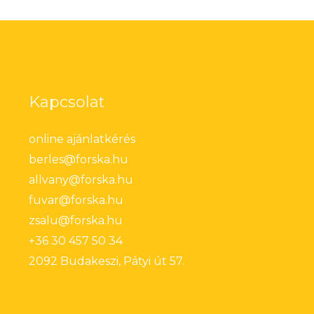
Kapcsolat
online ajánlatkérés
berles@forska.hu
allvany@forska.hu
fuvar@forska.hu
zsalu@forska.hu
+36 30 457 50 34
2092 Budakeszi, Pátyi út 57.