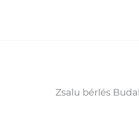
Skip
to
content
Zsalu bérlés Buda