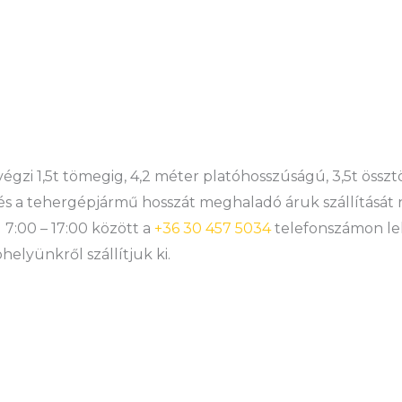
 végzi 1,5t tömegig, 4,2 méter platóhosszúságú, 3,5t öss
és a tehergépjármű hosszát meghaladó áruk szállítását 
 7:00 – 17:00 között a
+36 30 457 5034
telefonszámon le
elyünkről szállítjuk ki.