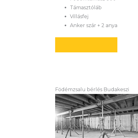
Támasztóláb
Villásfej
Anker szár + 2 anya
AJÁNLATOT KÉREK
Födémzsalu bérlés Budakeszi