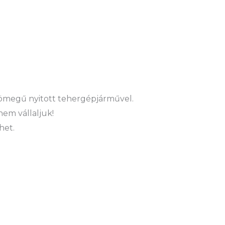
ztömegű nyitott tehergépjárművel.
nem vállaljuk!
het.