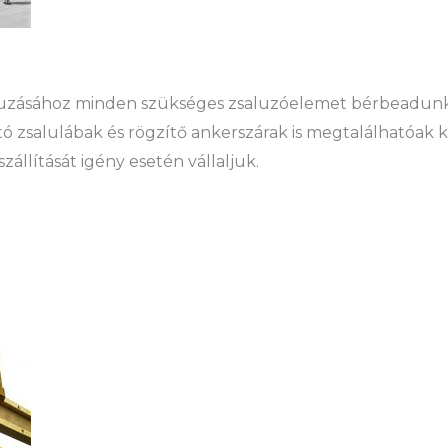
aluzásához minden szükséges zsaluzóelemet bérbeadunk
ó zsalulábak és rögzítő ankerszárak is megtalálhatóak 
állítását igény esetén vállaljuk.