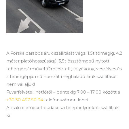
A Forska darabos áruk szállítását végzi 1,5t tömegig, 4,2
méter platóhosszúságú, 3,5t össztömegű nyitott
tehergépjárművel. Ömlesztett, folyékony, veszélyes és
a tehergépjármű hosszát meghaladó áruk szállítását
nem vállaljuk!
Fuvarfelvétel: hétfőtől – péntekig 7:00 – 17:00 között a
+36 30 457 50 34
telefonszámon lehet.
A zsalu elemeket budakeszi telephelyünkről szállítjuk
ki.