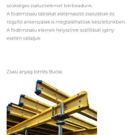
szükséges zsaluzóelemet bérbeadunk.
A födémzsalu táblákat alátámasztó zsalulábak és
rögzítő ankerszárak is megtalálhatóak készletünkben.
A födémzsalu elemek helyszínre szállítását igény
esetén vállaljuk.
Zsalu anyag bérlés Bucsa