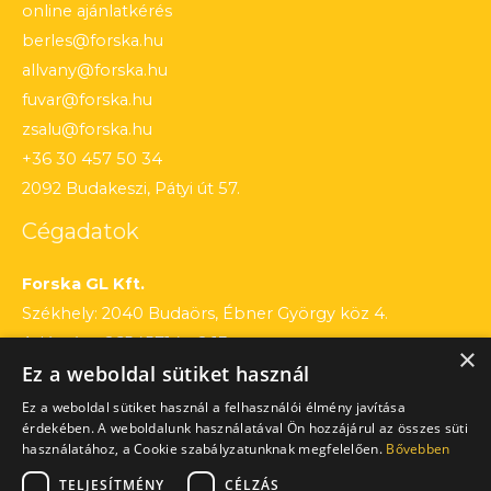
online ajánlatkérés
berles@forska.hu
allvany@forska.hu
fuvar@forska.hu
zsalu@forska.hu
+36 30 457 50 34
2092 Budakeszi, Pátyi út 57.
Cégadatok
Forska GL Kft.
Székhely: 2040 Budaörs, Ébner György köz 4.
Adószám: 26545714 – 2 13
×
Ez a weboldal sütiket használ
Cégjegyzékszám: 13 – 09 – 195803
Számlaszám: 12010154 – 01660751 – 00100001
Ez a weboldal sütiket használ a felhasználói élmény javítása
érdekében. A weboldalunk használatával Ön hozzájárul az összes süti
használatához, a Cookie szabályzatunknak megfelelően.
Bővebben
TELJESÍTMÉNY
CÉLZÁS