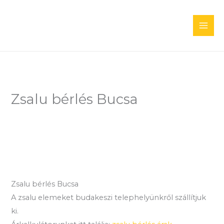
Skip
to
content
Zsalu bérlés Bucsa
Zsalu bérlés Bucsa
A zsalu elemeket budakeszi telephelyünkről szállítjuk
ki.