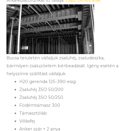
Árkalkulátorunkat itt találja:
zsalu bérlés árak
Bucsa területén vállaljuk zsaluhéj, zsaludeszka,
bármilyen zsaluzóelem bérbeadását. Igény esetén a
helyszínre szállítást vállaljuk.
H20 gerenda 125-390-esig
Zsaluhéj 3SO 50/200
Zsaluhéj 3SO 50/250
Födémtámasz 300
Támasztóláb
Villásfej
Anker szár + 2 anya