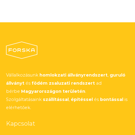
Vállalkozásunk
homlokzati állványrendszert
,
guruló
állványt
és
födém zsaluzati rendszert
ad
bérbe
Magyarországon területén
.
Szolgáltatásaink
szállítással
,
építéssel
és
bontással
is
elérhetőek.
Kapcsolat