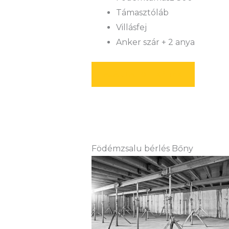
Támasztóláb
Villásfej
Anker szár + 2 anya
AJÁNLATOT KÉREK
Födémzsalu bérlés Bőny