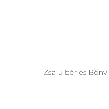
Skip
to
content
Zsalu bérlés Bőny