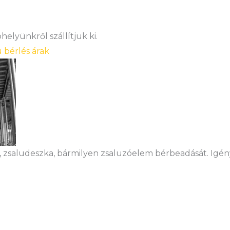
elyünkről szállítjuk ki.
u bérlés árak
, zsaludeszka, bármilyen zsaluzóelem bérbeadását. Igény