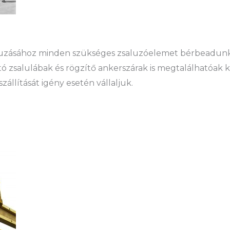
aluzásához minden szükséges zsaluzóelemet bérbeadunk
ó zsalulábak és rögzítő ankerszárak is megtalálhatóak 
állítását igény esetén vállaljuk.