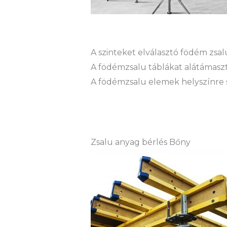
A szinteket elválasztó födém zs
A födémzsalu táblákat alátámaszt
A födémzsalu elemek helyszínre sz
Zsalu anyag bérlés Bőny