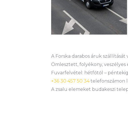
A Forska darabos áruk szállítását
Ömlesztett, folyékony, veszélyes 
Fuvarfelvétel: hétfőtől – péntekig
+36 30 457 50 34
telefonszámon l
A zsalu elemeket budakeszi teleph