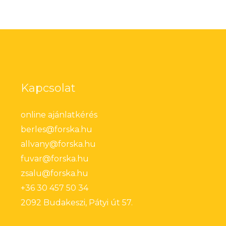
Kapcsolat
online ajánlatkérés
berles@forska.hu
allvany@forska.hu
fuvar@forska.hu
zsalu@forska.hu
+36 30 457 50 34
2092 Budakeszi, Pátyi út 57.