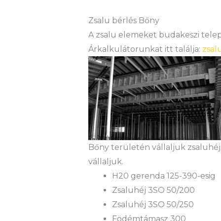
Zsalu bérlés Bőny
A zsalu elemeket budakeszi teleph
Árkalkulátorunkat itt találja:
zsal
Bőny területén vállaljuk zsaluhéj
vállaljuk.
H20 gerenda 125-390-esig
Zsaluhéj 3SO 50/200
Zsaluhéj 3SO 50/250
Födémtámasz 300