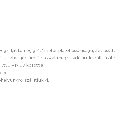
 végzi 1,5t tömegig, 4,2 méter platóhosszúságú, 3,5t öss
és a tehergépjármű hosszát meghaladó áruk szállítását 
 7:00 – 17:00 között a
ehet.
elyünkről szállítjuk ki.