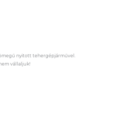
ztömegű nyitott tehergépjárművel.
nem vállaljuk!