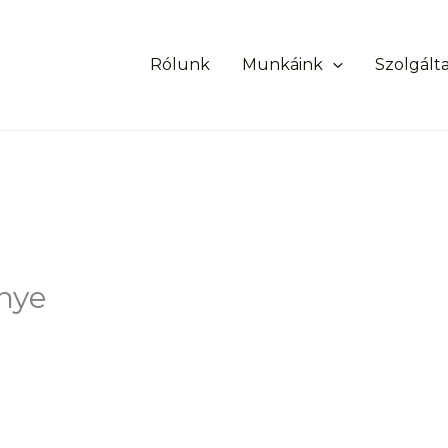
Rólunk
Munkáink
Szolgált
nye