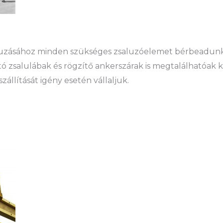
aluzásához minden szükséges zsaluzóelemet bérbeadunk
ó zsalulábak és rögzítő ankerszárak is megtalálhatóak 
állítását igény esetén vállaljuk.