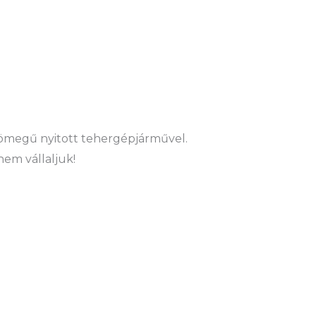
ztömegű nyitott tehergépjárművel.
nem vállaljuk!