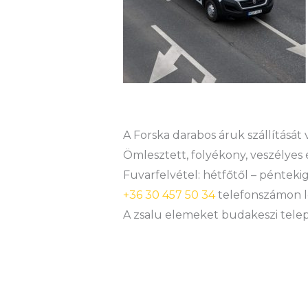
A Forska darabos áruk szállítását
Ömlesztett, folyékony, veszélyes 
Fuvarfelvétel: hétfőtől – péntekig
+36 30 457 50 34
telefonszámon l
A zsalu elemeket budakeszi teleph