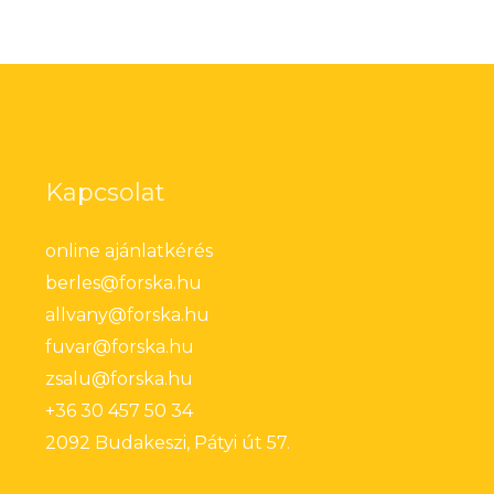
Kapcsolat
online ajánlatkérés
berles@forska.hu
allvany@forska.hu
fuvar@forska.hu
zsalu@forska.hu
+36 30 457 50 34
2092 Budakeszi, Pátyi út 57.