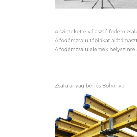
A szinteket elválasztó födém zs
A födémzsalu táblákat alátámaszt
A födémzsalu elemek helyszínre sz
Zsalu anyag bérlés Böhönye