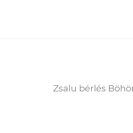
Skip
to
content
Zsalu bérlés Böhö