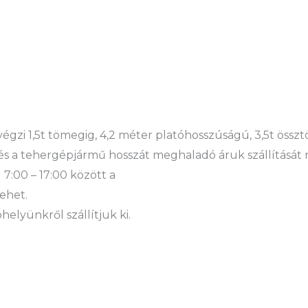
 végzi 1,5t tömegig, 4,2 méter platóhosszúságú, 3,5t öss
és a tehergépjármű hosszát meghaladó áruk szállítását 
 7:00 – 17:00 között a
ehet.
elyünkről szállítjuk ki.