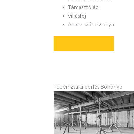
Támasztóláb
Villásfej
Anker szár + 2 anya
AJÁNLATOT KÉREK
Födémzsalu bérlés Böhönye