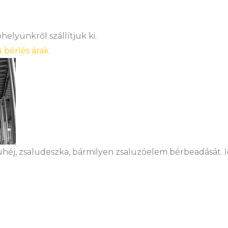
elyünkről szállítjuk ki.
u bérlés árak
uhéj, zsaludeszka, bármilyen zsaluzóelem bérbeadását. 