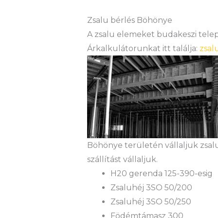
Zsalu bérlés Böhönye
A zsalu elemeket budakeszi teleph
Árkalkulátorunkat itt találja:
zsal
Böhönye területén vállaljuk zsal
szállítást vállaljuk.
H20 gerenda 125-390-esig
Zsaluhéj 3SO 50/200
Zsaluhéj 3SO 50/250
Födémtámasz 300