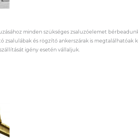
aluzásához minden szükséges zsaluzóelemet bérbeadunk
ó zsalulábak és rögzítő ankerszárak is megtalálhatóak 
állítását igény esetén vállaljuk.