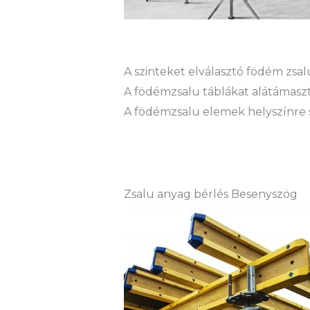
A szinteket elválasztó födém zs
A födémzsalu táblákat alátámaszt
A födémzsalu elemek helyszínre sz
Zsalu anyag bérlés Besenyszög