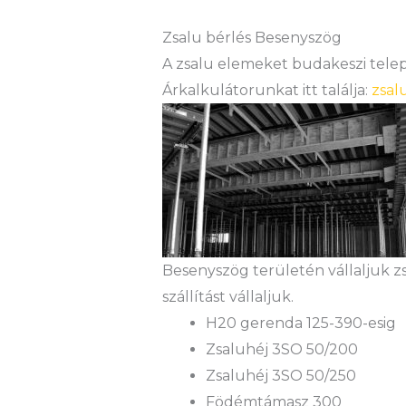
Zsalu bérlés Besenyszög
A zsalu elemeket budakeszi teleph
Árkalkulátorunkat itt találja:
zsal
Besenyszög területén vállaljuk z
szállítást vállaljuk.
H20 gerenda 125-390-esig
Zsaluhéj 3SO 50/200
Zsaluhéj 3SO 50/250
Födémtámasz 300