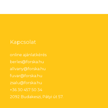
Kapcsolat
online ajánlatkérés
berles@forska.hu
allvany@forska.hu
fuvar@forska.hu
zsalu@forska.hu
+36 30 457 50 34
2092 Budakeszi, Pátyi út 57.