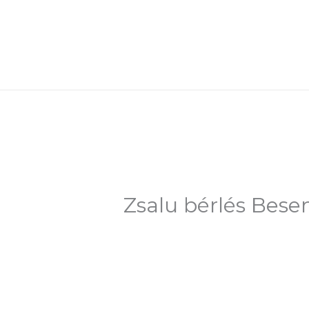
Skip
to
content
Zsalu bérlés Bese