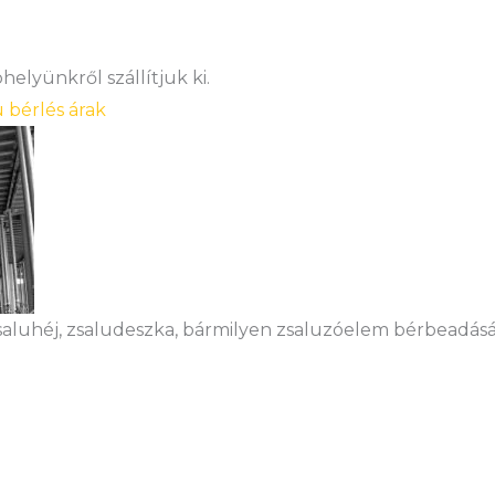
elyünkről szállítjuk ki.
u bérlés árak
saluhéj, zsaludeszka, bármilyen zsaluzóelem bérbeadásá