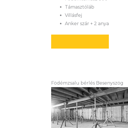
Támasztóláb
Villásfej
Anker szár + 2 anya
AJÁNLATOT KÉREK
Födémzsalu bérlés Besenyszög