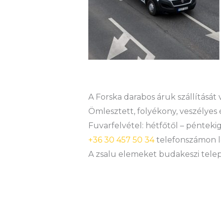
A Forska darabos áruk szállítását
Ömlesztett, folyékony, veszélyes 
Fuvarfelvétel: hétfőtől – péntekig
+36 30 457 50 34
telefonszámon l
A zsalu elemeket budakeszi teleph