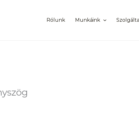
Rólunk
Munkáink
Szolgált
nyszög