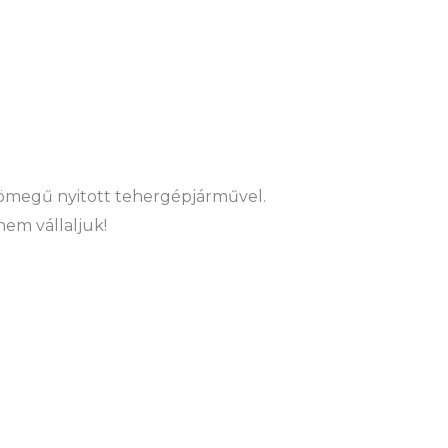
ztömegű nyitott tehergépjárművel.
nem vállaljuk!