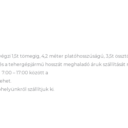
 végzi 1,5t tömegig, 4,2 méter platóhosszúságú, 3,5t öss
és a tehergépjármű hosszát meghaladó áruk szállítását 
 7:00 – 17:00 között a
ehet.
elyünkről szállítjuk ki.