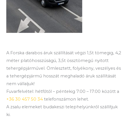
A Forska darabos áruk szállítását végzi 1,5t tömegig, 4,2
méter platóhosszúságú, 3,5t össztömegű nyitott
tehergépjárművel. Ömlesztett, folyékony, veszélyes és
a tehergépjármű hosszát meghaladó áruk szállítását
nem vállaljuk!
Fuvarfelvétel: hétfőtől – péntekig 7:00 – 17:00 között a
+36 30 457 50 34
telefonszámon lehet.
A zsalu elemeket budakeszi telephelyünkről szállítjuk
ki.