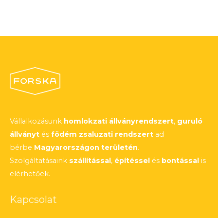
Vállalkozásunk
homlokzati állványrendszert
,
guruló
állványt
és
födém zsaluzati rendszert
ad
bérbe
Magyarországon területén
.
Szolgáltatásaink
szállítással
,
építéssel
és
bontással
is
elérhetőek.
Kapcsolat