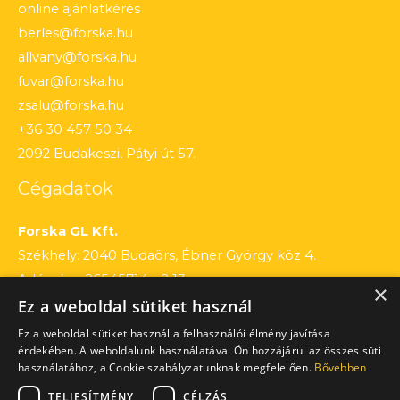
online ajánlatkérés
berles@forska.hu
allvany@forska.hu
fuvar@forska.hu
zsalu@forska.hu
+36 30 457 50 34
2092 Budakeszi, Pátyi út 57.
Cégadatok
Forska GL Kft.
Székhely: 2040 Budaörs, Ébner György köz 4.
Adószám: 26545714 – 2 13
×
Ez a weboldal sütiket használ
Cégjegyzékszám: 13 – 09 – 195803
Számlaszám: 12010154 – 01660751 – 00100001
Ez a weboldal sütiket használ a felhasználói élmény javítása
érdekében. A weboldalunk használatával Ön hozzájárul az összes süti
használatához, a Cookie szabályzatunknak megfelelően.
Bővebben
TELJESÍTMÉNY
CÉLZÁS