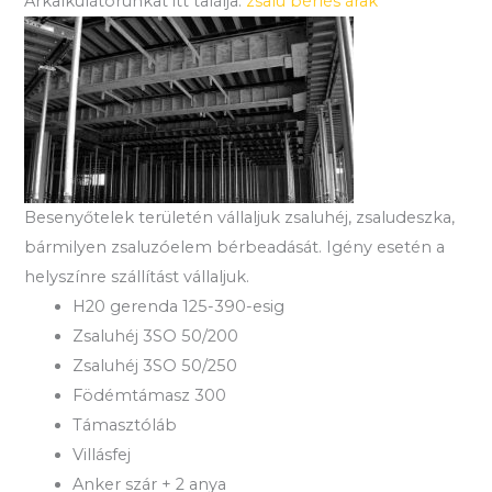
Árkalkulátorunkat itt találja:
zsalu bérlés árak
Besenyőtelek területén vállaljuk zsaluhéj, zsaludeszka,
bármilyen zsaluzóelem bérbeadását. Igény esetén a
helyszínre szállítást vállaljuk.
H20 gerenda 125-390-esig
Zsaluhéj 3SO 50/200
Zsaluhéj 3SO 50/250
Födémtámasz 300
Támasztóláb
Villásfej
Anker szár + 2 anya