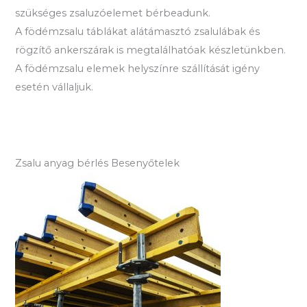
szükséges zsaluzóelemet bérbeadunk.
A födémzsalu táblákat alátámasztó zsalulábak és
rögzítő ankerszárak is megtalálhatóak készletünkben.
A födémzsalu elemek helyszínre szállítását igény
esetén vállaljuk.
Zsalu anyag bérlés Besenyőtelek