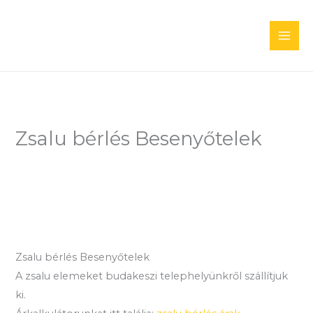
Skip
to
content
Zsalu bérlés Besenyőtelek
Zsalu bérlés Besenyőtelek
A zsalu elemeket budakeszi telephelyünkről szállítjuk
ki.