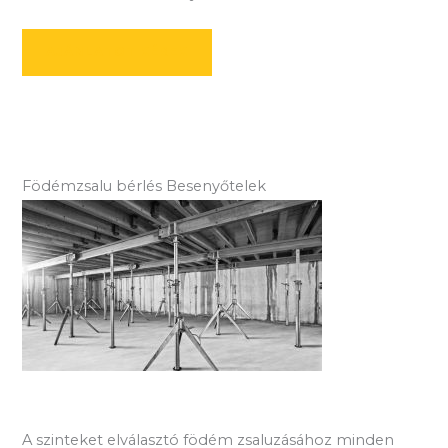
AJÁNLATOT KÉREK
Födémzsalu bérlés Besenyőtelek
A szinteket elválasztó födém zsaluzásához minden