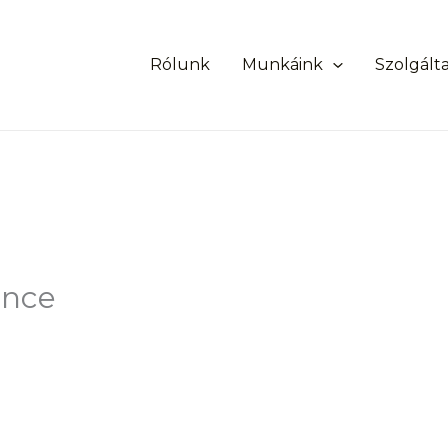
Rólunk
Munkáink
Szolgált
ence