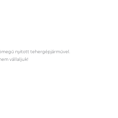
ztömegű nyitott tehergépjárművel.
nem vállaljuk!