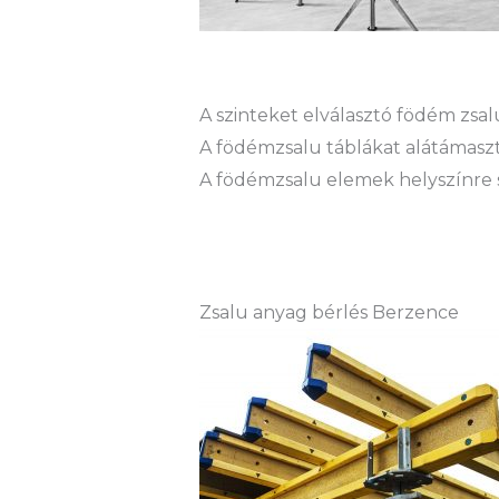
A szinteket elválasztó födém zs
A födémzsalu táblákat alátámaszt
A födémzsalu elemek helyszínre sz
Zsalu anyag bérlés Berzence