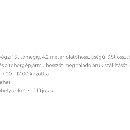
 végzi 1,5t tömegig, 4,2 méter platóhosszúságú, 3,5t öss
és a tehergépjármű hosszát meghaladó áruk szállítását 
 7:00 – 17:00 között a
ehet.
elyünkről szállítjuk ki.