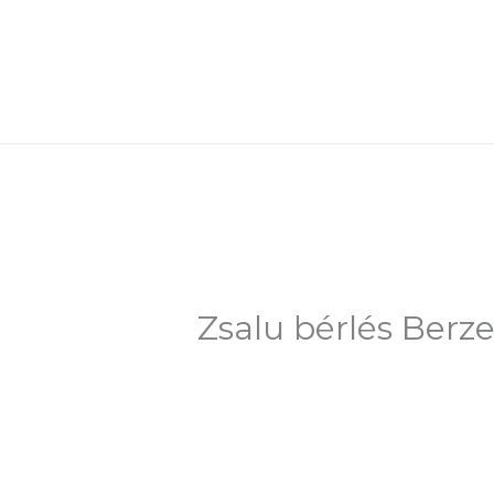
Skip
to
content
Zsalu bérlés Berz