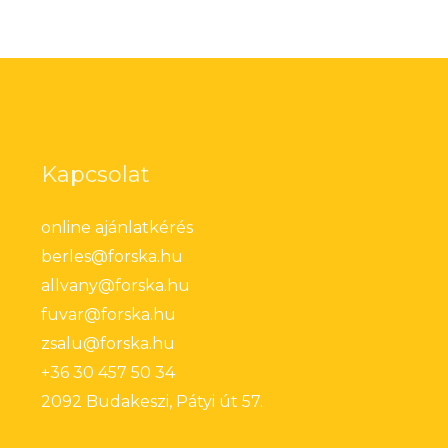
Kapcsolat
online ajánlatkérés
berles@forska.hu
allvany@forska.hu
fuvar@forska.hu
zsalu@forska.hu
+36 30 457 50 34
2092 Budakeszi, Pátyi út 57.