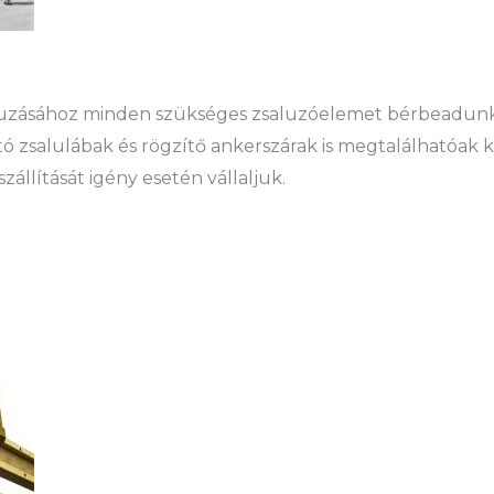
aluzásához minden szükséges zsaluzóelemet bérbeadunk
ó zsalulábak és rögzítő ankerszárak is megtalálhatóak 
állítását igény esetén vállaljuk.