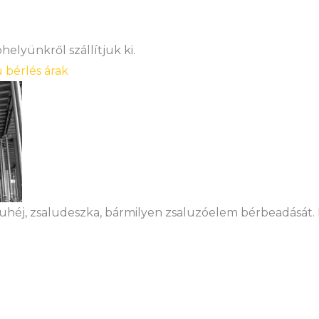
elyünkről szállítjuk ki.
u bérlés árak
luhéj, zsaludeszka, bármilyen zsaluzóelem bérbeadását.