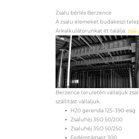
Zsalu bérlés Berzence
A zsalu elemeket budakeszi teleph
Árkalkulátorunkat itt találja:
zsal
Berzence területén vállaljuk zsa
szállítást vállaljuk.
H20 gerenda 125-390-esig
Zsaluhéj 3SO 50/200
Zsaluhéj 3SO 50/250
Födémtámasz 300