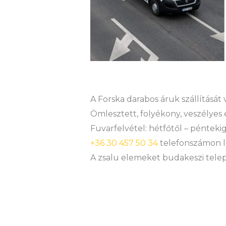
A Forska darabos áruk szállítását
Ömlesztett, folyékony, veszélyes 
Fuvarfelvétel: hétfőtől – péntekig
+36 30 457 50 34
telefonszámon l
A zsalu elemeket budakeszi teleph