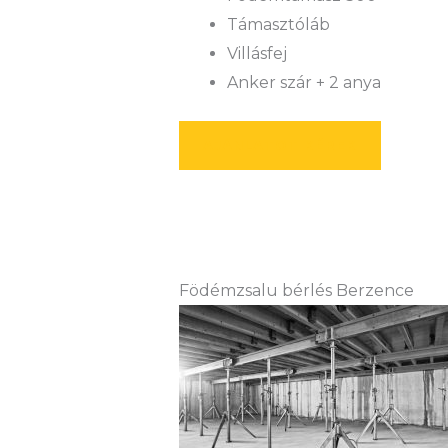
Támasztóláb
Villásfej
Anker szár + 2 anya
AJÁNLATOT KÉREK
Födémzsalu bérlés Berzence