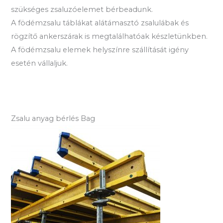
szükséges zsaluzóelemet bérbeadunk.
A födémzsalu táblákat alátámasztó zsalulábak és
rögzítő ankerszárak is megtalálhatóak készletünkben.
A födémzsalu elemek helyszínre szállítását igény
esetén vállaljuk.
Zsalu anyag bérlés Bag