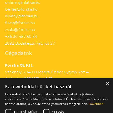
online ajánlatkérés
berles@forska.hu
allvany@forska.hu
fuvar@forska.hu
zsalu@forska.hu
+36 30 457 50 34
2092 Budakeszi, Pátyi út 57.
Cégadatok
Forska GL Kft.
Székhely: 2040 Budaörs, Ébner György köz 4.
Adószám: 26545714 – 2 13
×
Ez a weboldal sütiket használ
Cégjegyzékszám: 13 – 09 – 195803
Számlaszám: 12010154 – 01660751 – 00100001
Ez a weboldal sütiket használ a felhasználói élmény javítása
érdekében. A weboldalunk használatával Ön hozzájárul az összes süti
használatához, a Cookie szabályzatunknak megfelelően.
Bővebben
TELJESÍTMÉNY
CÉLZÁS