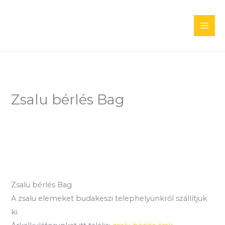
Skip
to
content
Zsalu bérlés Bag
Zsalu bérlés Bag
A zsalu elemeket budakeszi telephelyünkről szállítjuk
ki.