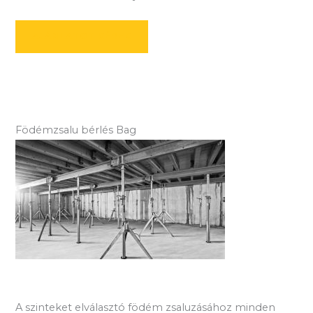
AJÁNLATOT KÉREK
Födémzsalu bérlés Bag
A szinteket elválasztó födém zsaluzásához minden