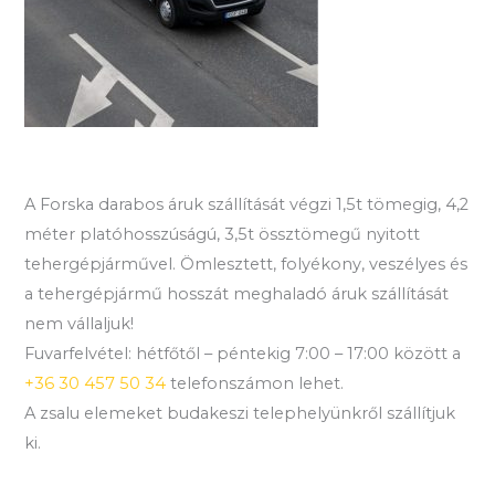
A Forska darabos áruk szállítását végzi 1,5t tömegig, 4,2
méter platóhosszúságú, 3,5t össztömegű nyitott
tehergépjárművel. Ömlesztett, folyékony, veszélyes és
a tehergépjármű hosszát meghaladó áruk szállítását
nem vállaljuk!
Fuvarfelvétel: hétfőtől – péntekig 7:00 – 17:00 között a
+36 30 457 50 34
telefonszámon lehet.
A zsalu elemeket budakeszi telephelyünkről szállítjuk
ki.