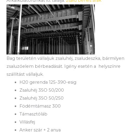
Árkalkulátorunkat itt találja:
zsalu bérlés árak
Bag területén vállaljuk zsaluhéj, zsaludeszka, bármilyen
zsaluzóelem bérbeadását. Igény esetén a helyszínre
szállítást vállaljuk.
H20 gerenda 125-390-esig
Zsaluhéj 3SO 50/200
Zsaluhéj 3SO 50/250
Födémtámasz 300
Támasztóláb
Villásfej
Anker szár + 2 anya