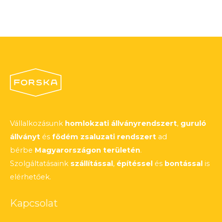
Vállalkozásunk
homlokzati állványrendszert
,
guruló
állványt
és
födém zsaluzati rendszert
ad
bérbe
Magyarországon területén
.
Szolgáltatásaink
szállítással
,
építéssel
és
bontással
is
elérhetőek.
Kapcsolat