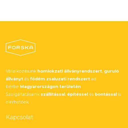
Vállalkozásunk
homlokzati állványrendszert
,
guruló
állványt
és
födém zsaluzati rendszert
ad
bérbe
Magyarországon területén
.
Szolgáltatásaink
szállítással
,
építéssel
és
bontással
is
elérhetőek.
Kapcsolat