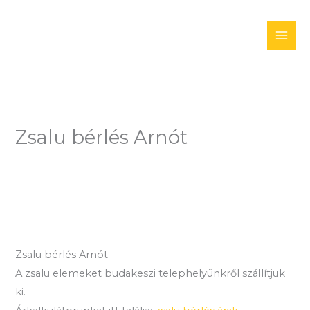
Skip
to
content
Zsalu bérlés Arnót
Zsalu bérlés Arnót
A zsalu elemeket budakeszi telephelyünkről szállítjuk
ki.