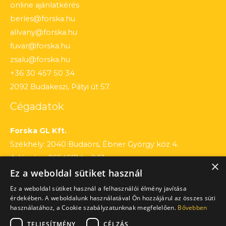
online ajánlatkérés
berles@forska.hu
allvany@forska.hu
fuvar@forska.hu
zsalu@forska.hu
+36 30 457 50 34
2092 Budakeszi, Pátyi út 57.
Cégadatok
Forska GL Kft.
Székhely: 2040 Budaörs, Ébner György köz 4.
Adószám: 26545714 – 2 13
×
Ez a weboldal sütiket használ
Cégjegyzékszám: 13 – 09 – 195803
Számlaszám: 12010154 – 01660751 – 00100001
Ez a weboldal sütiket használ a felhasználói élmény javítása
érdekében. A weboldalunk használatával Ön hozzájárul az összes süti
használatához, a Cookie szabályzatunknak megfelelően.
Bővebben
TELJESÍTMÉNY
CÉLZÁS