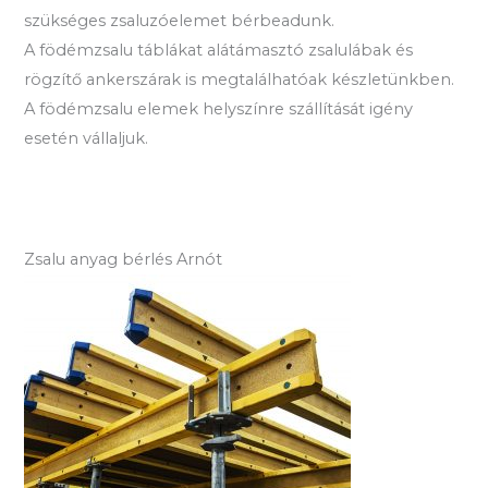
szükséges zsaluzóelemet bérbeadunk.
A födémzsalu táblákat alátámasztó zsalulábak és
rögzítő ankerszárak is megtalálhatóak készletünkben.
A födémzsalu elemek helyszínre szállítását igény
esetén vállaljuk.
Zsalu anyag bérlés Arnót