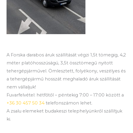
A Forska darabos áruk szállítását végzi 1,5t tömegig, 4,2
méter platóhosszúságú, 3,5t össztömegű nyitott
tehergépjárművel. Ömlesztett, folyékony, veszélyes és
a tehergépjármű hosszát meghaladó áruk szállítását
nem vállaljuk!
Fuvarfelvétel: hétfőtől – péntekig 7:00 – 17:00 között a
+36 30 457 50 34
telefonszámon lehet.
A zsalu elemeket budakeszi telephelyünkről szállítjuk
ki.