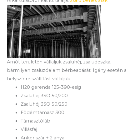
Árkalkulátorunkat itt találja:
zsalu bérlés árak
Arnót területén vállaljuk zsaluhéj, zsaludeszka,
bármilyen zsaluzóelem bérbeadását. Igény esetén a
helyszínre szállítást vállaljuk.
H20 gerenda 125-390-esig
Zsaluhéj 3SO 50/200
Zsaluhéj 3SO 50/250
Födémtámasz 300
Támasztóláb
Villásfej
Anker szár + 2 anya