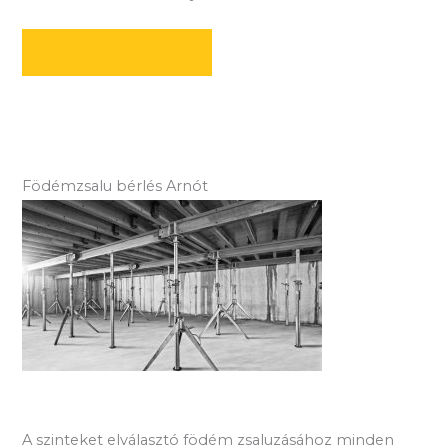
AJÁNLATOT KÉREK
Födémzsalu bérlés Arnót
A szinteket elválasztó födém zsaluzásához minden