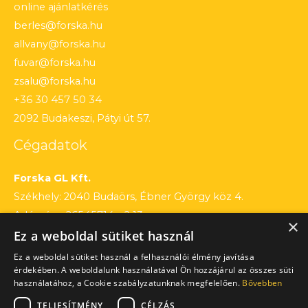
online ajánlatkérés
berles@forska.hu
allvany@forska.hu
fuvar@forska.hu
zsalu@forska.hu
+36 30 457 50 34
2092 Budakeszi, Pátyi út 57.
Cégadatok
Forska GL Kft.
Székhely: 2040 Budaörs, Ébner György köz 4.
Adószám: 26545714 – 2 13
×
Ez a weboldal sütiket használ
Cégjegyzékszám: 13 – 09 – 195803
Számlaszám: 12010154 – 01660751 – 00100001
Ez a weboldal sütiket használ a felhasználói élmény javítása
érdekében. A weboldalunk használatával Ön hozzájárul az összes süti
használatához, a Cookie szabályzatunknak megfelelően.
Bővebben
TELJESÍTMÉNY
CÉLZÁS