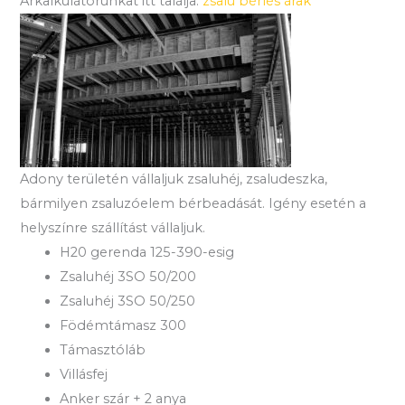
Árkalkulátorunkat itt találja:
zsalu bérlés árak
Adony területén vállaljuk zsaluhéj, zsaludeszka,
bármilyen zsaluzóelem bérbeadását. Igény esetén a
helyszínre szállítást vállaljuk.
H20 gerenda 125-390-esig
Zsaluhéj 3SO 50/200
Zsaluhéj 3SO 50/250
Födémtámasz 300
Támasztóláb
Villásfej
Anker szár + 2 anya