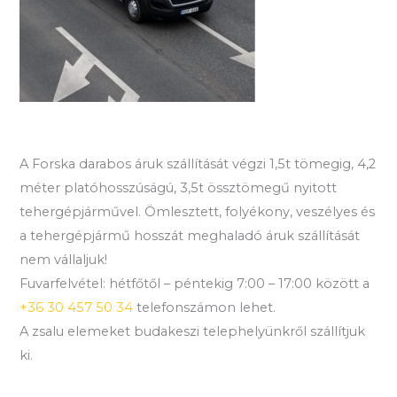
A Forska darabos áruk szállítását végzi 1,5t tömegig, 4,2
méter platóhosszúságú, 3,5t össztömegű nyitott
tehergépjárművel. Ömlesztett, folyékony, veszélyes és
a tehergépjármű hosszát meghaladó áruk szállítását
nem vállaljuk!
Fuvarfelvétel: hétfőtől – péntekig 7:00 – 17:00 között a
+36 30 457 50 34
telefonszámon lehet.
A zsalu elemeket budakeszi telephelyünkről szállítjuk
ki.