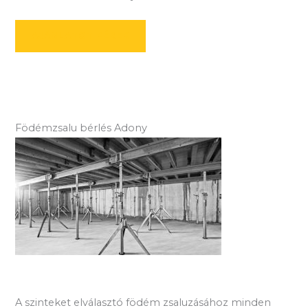
AJÁNLATOT KÉREK
Födémzsalu bérlés Adony
A szinteket elválasztó födém zsaluzásához minden