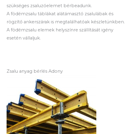
szükséges zsaluzóelemet bérbeadunk.
A födémzsalu táblákat alátámasztó zsalulábak és
rögzítő ankerszárak is megtalálhatóak készletünkben.
A födémzsalu elemek helyszínre szállítását igény
esetén vállaljuk.
Zsalu anyag bérlés Adony