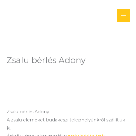
Skip
to
content
Zsalu bérlés Adony
Zsalu bérlés Adony
A zsalu elemeket budakeszi telephelyünkről szállítjuk
ki.