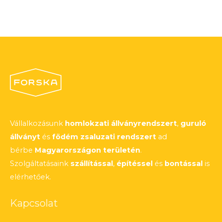
Vállalkozásunk
homlokzati állványrendszert
,
guruló
állványt
és
födém zsaluzati rendszert
ad
bérbe
Magyarországon területén
.
Szolgáltatásaink
szállítással
,
építéssel
és
bontással
is
elérhetőek.
Kapcsolat