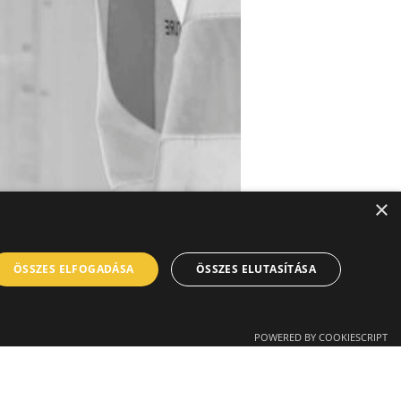
×
ÖSSZES ELFOGADÁSA
ÖSSZES ELUTASÍTÁSA
POWERED BY COOKIESCRIPT