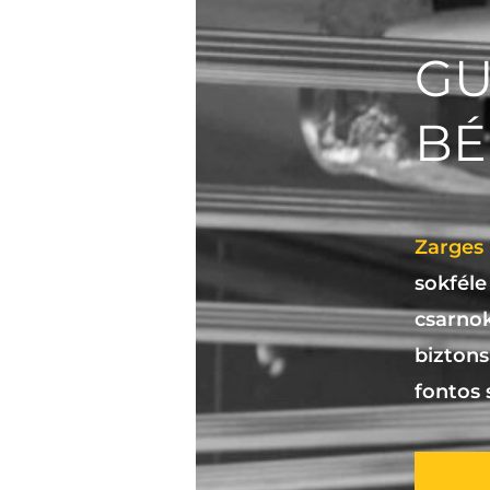
GU
BÉ
Zarges
sokfél
csarn
bizton
fontos