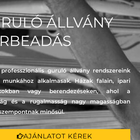
RULÓ ÁLLVÁNY
RBEADÁS
professzionális guruló állvány rendszereink
e munkához alkalmasak. Házak falain, ipari
okokban vagy berendezéseken, ahol a
ság és a rugalmasság nagy magasságban
 szempontnak minősül.
AJÁNLATOT KÉREK