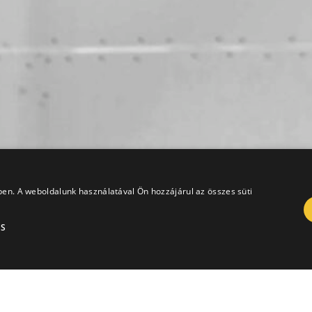
ében. A weboldalunk használatával Ön hozzájárul az összes süti
ÁS