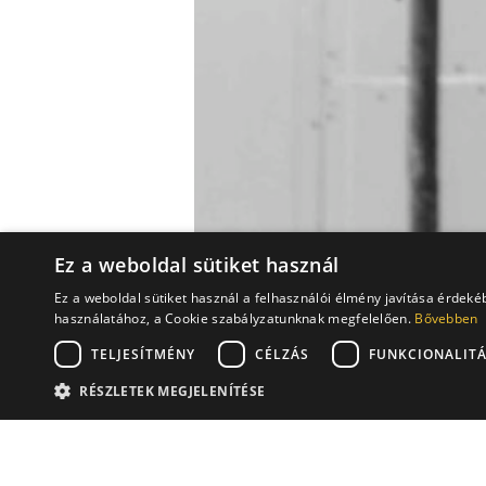
Ez a weboldal sütiket használ
Ez a weboldal sütiket használ a felhasználói élmény javítása érdek
használatához, a Cookie szabályzatunknak megfelelően.
Bővebben
TELJESÍTMÉNY
CÉLZÁS
FUNKCIONALIT
RÉSZLETEK MEGJELENÍTÉSE