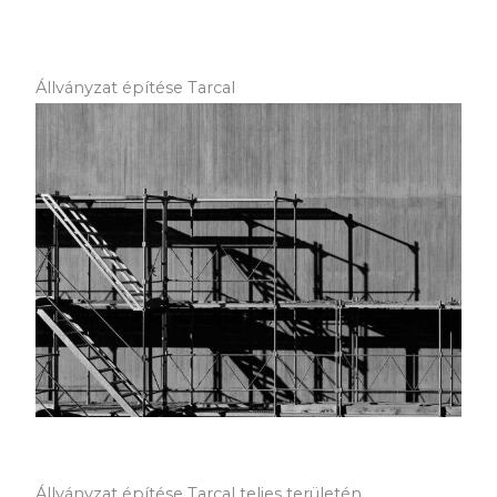
Állványzat építése Tarcal
Állványzat építése Tarcal teljes területén.