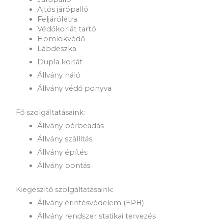
Ajtós járópalló
Feljárólétra
Védőkorlát tartó
Homlokvédő
Lábdeszka
Dupla korlát
Állvány háló
Állvány védő ponyva
Fő szolgáltatásaink:
Állvány bérbeadás
Állvány szállítás
Állvány építés
Állvány bontás
Kiegészítő szolgáltatásaink:
Állvány érintésvédelem (EPH)
Állvány rendszer statikai tervezés