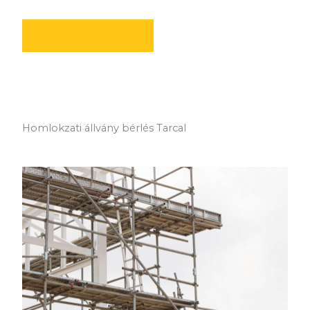
AJÁNLATOT KÉREK
Homlokzati állvány bérlés Tarcal