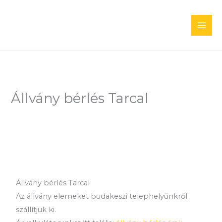
Skip
to
content
Állvány bérlés Tarcal
Állvány bérlés Tarcal
Az állvány elemeket budakeszi telephelyünkről
szállítjuk ki.