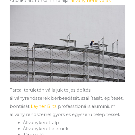
Árkalkulátorunkat itt találja:
állvány bérlés árak
Tarcal területén vállaljuk teljes építési
állványrendszerek bérbeadását, szállítását, építését,
bontását
Layher Blitz
professzionális alumínium
állvány rendszerrel gyors és egyszerű telepítéssel.
Állványkerettalp
Állványkeret elemek
Járópalló