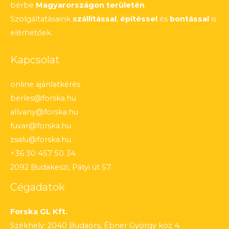
bérbe
Magyarországon területén
.
Szolgáltatásaink
szállítással
,
építéssel
és
bontással
is
elérhetőek.
Kapcsolat
online ajánlatkérés
berles@forska.hu
allvany@forska.hu
fuvar@forska.hu
zsalu@forska.hu
+36 30 457 50 34
2092 Budakeszi, Pátyi út 57.
Cégadatok
Forska GL Kft.
Székhely: 2040 Budaörs, Ébner György köz 4.