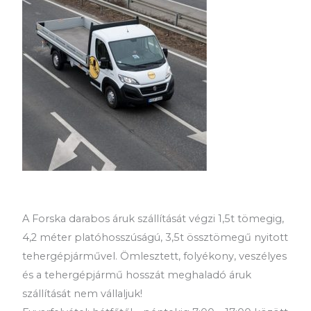
A Forska darabos áruk szállítását végzi 1,5t tömegig,
4,2 méter platóhosszúságú, 3,5t össztömegű nyitott
tehergépjárművel. Ömlesztett, folyékony, veszélyes
és a tehergépjármű hosszát meghaladó áruk
szállítását nem vállaljuk!