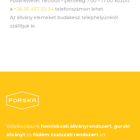
Fuvarfelvétel: hétfőtől – péntekig 7:00 – 17:00 között
a
+36 30 457 50 34
telefonszámon lehet.
Az állvány elemeket budakeszi telephelyünkről
szállítjuk ki.
Vállalkozásunk
homlokzati állványrendszert
,
guruló
állványt
és
födém zsaluzati rendszert
ad