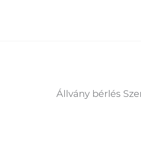
Skip
to
content
Állvány bérlés Sz