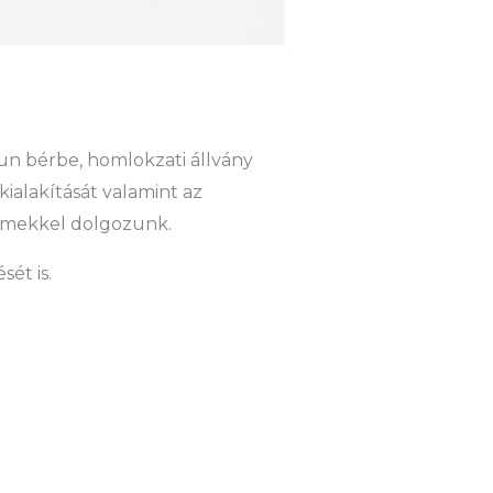
n bérbe, homlokzati állvány
kialakítását valamint az
elemekkel dolgozunk.
ét is.