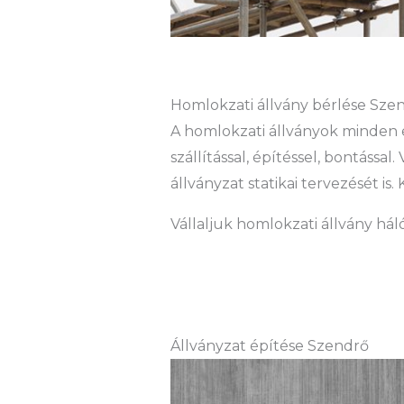
Homlokzati állvány bérlése Szen
A homlokzati állványok minden 
szállítással, építéssel, bontássa
állványzat statikai tervezését 
Vállaljuk homlokzati állvány hál
Állványzat építése Szendrő