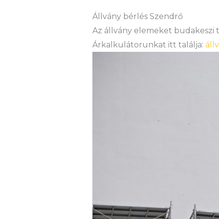
Állvány bérlés Szendrő
Az állvány elemeket budakeszi te
Árkalkulátorunkat itt találja:
áll