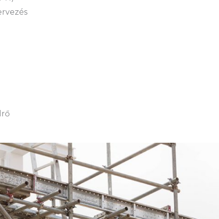
tervezés
drő