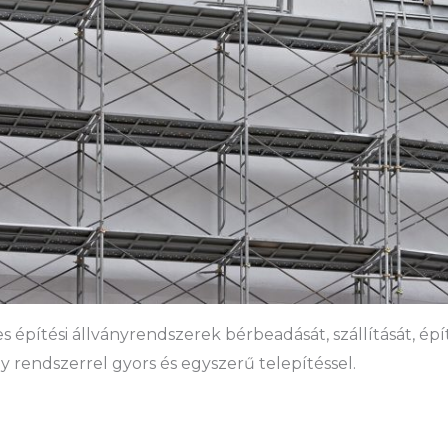
es építési állványrendszerek bérbeadását, szállítását, ép
y rendszerrel gyors és egyszerű telepítéssel.