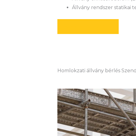
Állvány rendszer statikai 
AJÁNLATOT KÉREK
Homlokzati állvány bérlés Szen