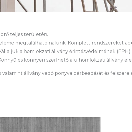
drő teljes területén.
eleme megtalálható nálunk. Komplett rendszereket adu
l. Vállaljuk a homlokzati állvány érintésvédelmének (EPH) 
is. Könnyű és könnyen szerlhető alu homlokzati állvány 
ó valamint állvány védő ponyva bérbeadását és felszerelés