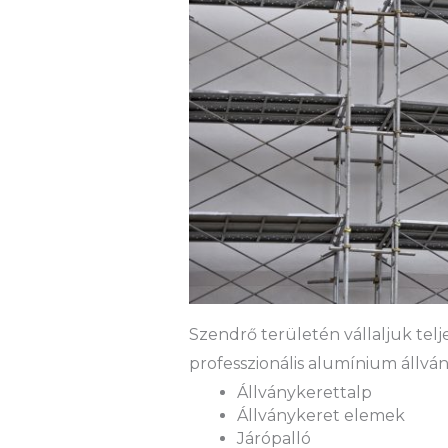
Szendrő területén vállaljuk telj
professzionális alumínium állván
Állványkerettalp
Állványkeret elemek
Járópalló