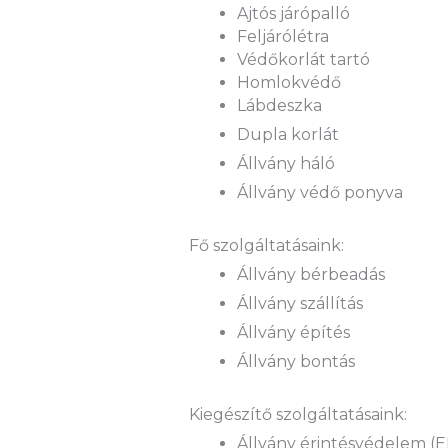
Ajtós járópalló
Feljárólétra
Védőkorlát tartó
Homlokvédő
Lábdeszka
Dupla korlát
Állvány háló
Állvány védő ponyva
Fő szolgáltatásaink:
Állvány bérbeadás
Állvány szállítás
Állvány építés
Állvány bontás
Kiegészítő szolgáltatásaink:
Állvány érintésvédelem (