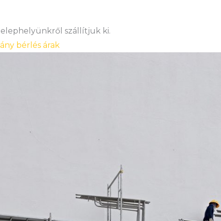
lephelyünkről szállítjuk ki.
vány bérlés árak