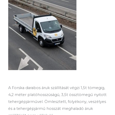
A Forska darabos áruk szállítását végzi 1,5t tömegig,
4,2 méter platóhosszúságú, 3,5t össztömegű nyitott
tehergépjárművel. Ömlesztett, folyékony, veszélyes
és a tehergépjármű hosszát meghaladó áruk