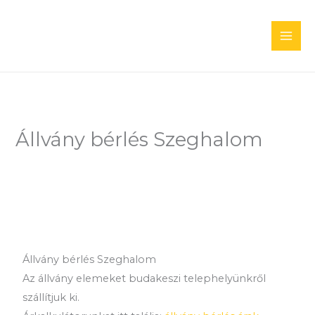
Skip
to
content
Állvány bérlés Szeghalom
Állvány bérlés Szeghalom
Az állvány elemeket budakeszi telephelyünkről
szállítjuk ki.