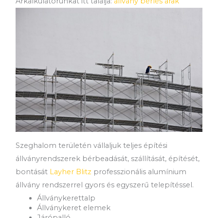
Árkalkulátorunkat itt találja:
állvány bérlés árak
Szeghalom területén vállaljuk teljes építési
állványrendszerek bérbeadását, szállítását, építését,
bontását
Layher Blitz
professzionális alumínium
állvány rendszerrel gyors és egyszerű telepítéssel.
Állványkerettalp
Állványkeret elemek
Járópalló