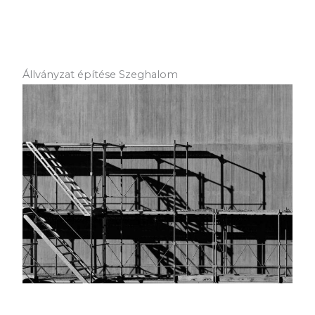
Állványzat építése Szeghalom