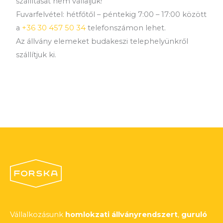
szállítását nem vállaljuk!
Fuvarfelvétel: hétfőtől – péntekig 7:00 – 17:00 között
a
+36 30 457 50 34
telefonszámon lehet.
Az állvány elemeket budakeszi telephelyünkről
szállítjuk ki.
Vállalkozásunk
homlokzati állványrendszert
,
guruló