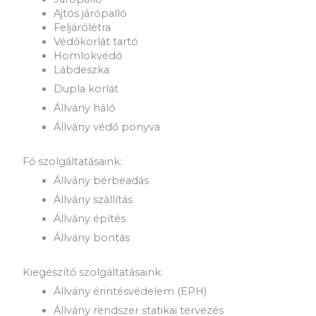
Ajtós járópalló
Feljárólétra
Védőkorlát tartó
Homlokvédő
Lábdeszka
Dupla korlát
Állvány háló
Állvány védő ponyva
Fő szolgáltatásaink:
Állvány bérbeadás
Állvány szállítás
Állvány építés
Állvány bontás
Kiegészítő szolgáltatásaink:
Állvány érintésvédelem (EPH)
Állvány rendszer statikai tervezés