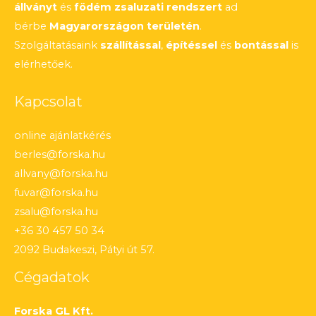
állványt
és
födém zsaluzati rendszert
ad
bérbe
Magyarországon területén
.
Szolgáltatásaink
szállítással
,
építéssel
és
bontással
is
elérhetőek.
Kapcsolat
online ajánlatkérés
berles@forska.hu
allvany@forska.hu
fuvar@forska.hu
zsalu@forska.hu
+36 30 457 50 34
2092 Budakeszi, Pátyi út 57.
Cégadatok
Forska GL Kft.