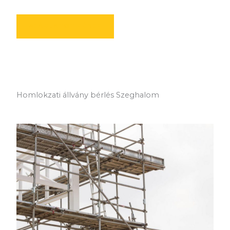
AJÁNLATOT KÉREK
Homlokzati állvány bérlés Szeghalom