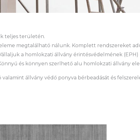
 teljes területén.
eleme megtalálható nálunk. Komplett rendszereket adu
l. Vállaljuk a homlokzati állvány érintésvédelmének (EPH) 
is. Könnyű és könnyen szerlhető alu homlokzati állvány 
ó valamint állvány védő ponyva bérbeadását és felszerelés