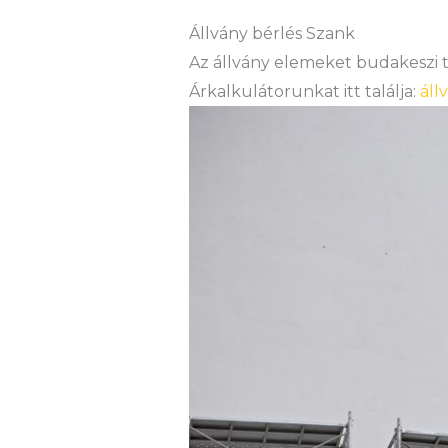
Állvány bérlés Szank
Az állvány elemeket budakeszi te
Árkalkulátorunkat itt találja:
áll