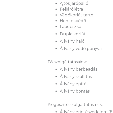
Ajtós járópalló
Feljárólétra
Védőkorlát tartó
Homlokvédő
Lábdeszka
Dupla korlát
Állvány háló
Állvány védő ponyva
Fő szolgáltatásaink:
Állvány bérbeadás
Állvány szállítás
Állvány építés
Állvány bontás
Kiegészítő szolgáltatásaink:
Állvány érintésvédelem (