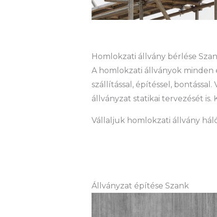
Homlokzati állvány bérlése Szank
A homlokzati állványok minden 
szállítással, építéssel, bontássa
állványzat statikai tervezését 
Vállaljuk homlokzati állvány hál
Állványzat építése Szank