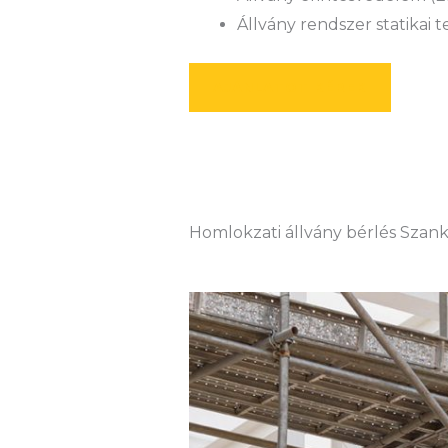
Állvány rendszer statikai 
AJÁNLATOT KÉREK
Homlokzati állvány bérlés Szan