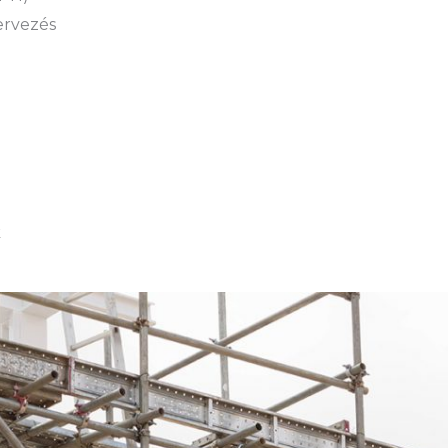
tervezés
k