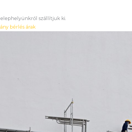
lephelyünkről szállítjuk ki.
vány bérlés árak