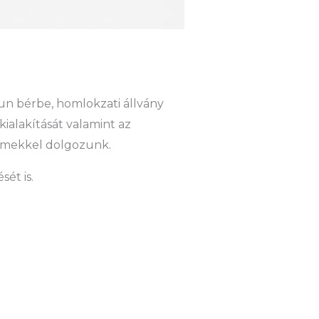
n bérbe, homlokzati állvány
kialakítását valamint az
elemekkel dolgozunk.
ét is.