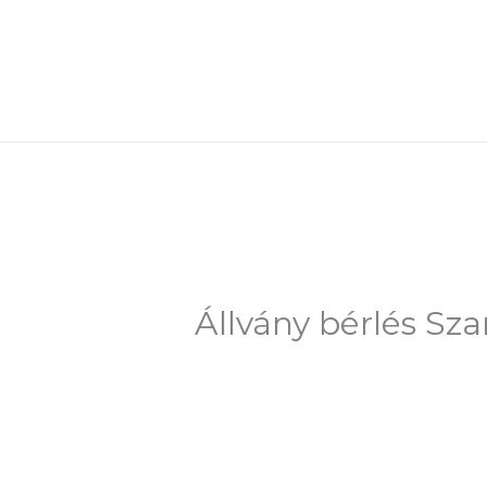
Skip
to
content
Állvány bérlés Sz