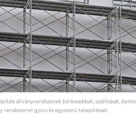
építési állványrendszerek bérbeadását, szállítását, építé
y rendszerrel gyors és egyszerű telepítéssel.