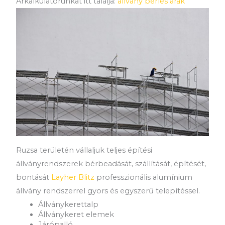
Árkalkulátorunkat itt találja:
állvány bérlés árak
Ruzsa területén vállaljuk teljes építési
állványrendszerek bérbeadását, szállítását, építését,
bontását
Layher Blitz
professzionális alumínium
állvány rendszerrel gyors és egyszerű telepítéssel.
Állványkerettalp
Állványkeret elemek
Járópalló