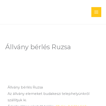
Skip
to
content
Állvány bérlés Ruzsa
Állvány bérlés Ruzsa
Az állvány elemeket budakeszi telephelyünkről
szállítjuk ki.