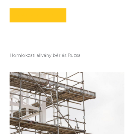
AJÁNLATOT KÉREK
Homlokzati állvány bérlés Ruzsa