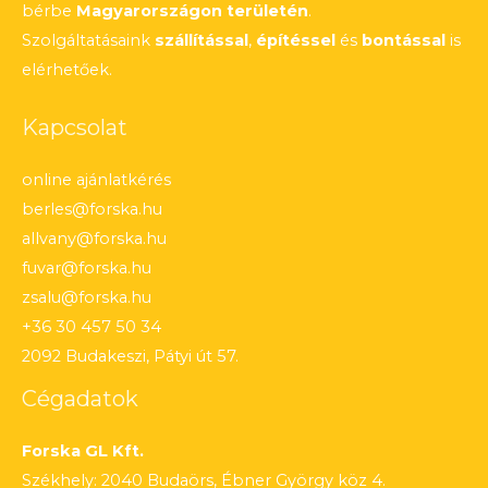
bérbe
Magyarországon területén
.
Szolgáltatásaink
szállítással
,
építéssel
és
bontással
is
elérhetőek.
Kapcsolat
online ajánlatkérés
berles@forska.hu
allvany@forska.hu
fuvar@forska.hu
zsalu@forska.hu
+36 30 457 50 34
2092 Budakeszi, Pátyi út 57.
Cégadatok
Forska GL Kft.
Székhely: 2040 Budaörs, Ébner György köz 4.