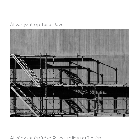
Állványzat építése Ruzsa
Állványzat építése Ruzsa teljes területén.