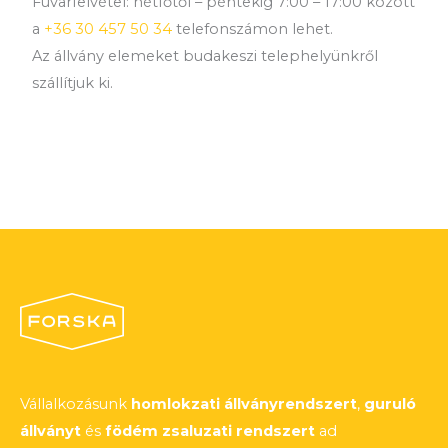
Fuvarfelvétel: hétfőtől – péntekig 7:00 – 17:00 között
a
+36 30 457 50 34
telefonszámon lehet.
Az állvány elemeket budakeszi telephelyünkről
szállítjuk ki.
Vállalkozásunk
homlokzati állványrendszert
,
guruló
állványt
és
födém zsaluzati rendszert
ad