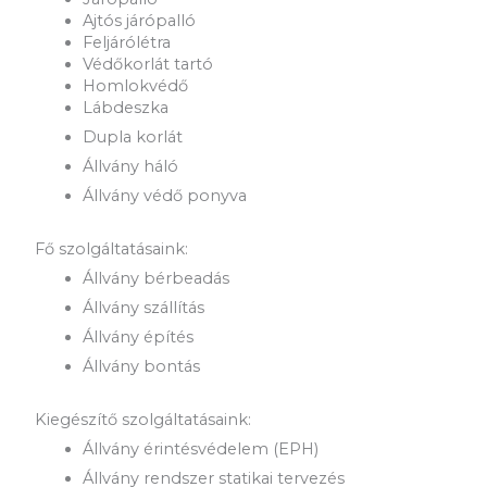
Ajtós járópalló
Feljárólétra
Védőkorlát tartó
Homlokvédő
Lábdeszka
Dupla korlát
Állvány háló
Állvány védő ponyva
Fő szolgáltatásaink:
Állvány bérbeadás
Állvány szállítás
Állvány építés
Állvány bontás
Kiegészítő szolgáltatásaink:
Állvány érintésvédelem (EPH)
Állvány rendszer statikai tervezés