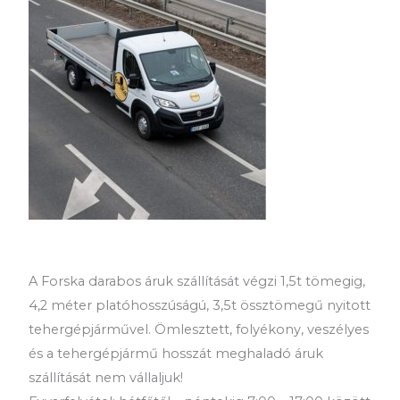
A Forska darabos áruk szállítását végzi 1,5t tömegig,
4,2 méter platóhosszúságú, 3,5t össztömegű nyitott
tehergépjárművel. Ömlesztett, folyékony, veszélyes
és a tehergépjármű hosszát meghaladó áruk
szállítását nem vállaljuk!