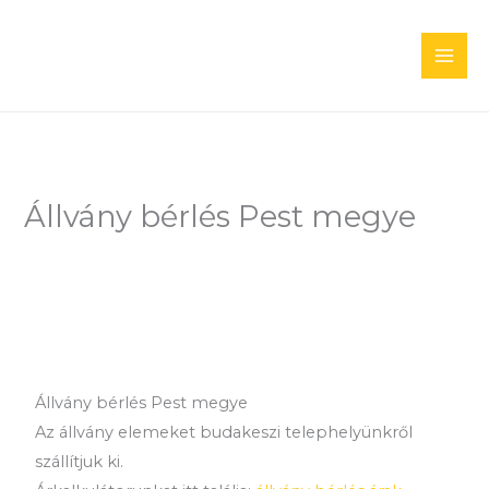
Skip
to
content
Állvány bérlés Pest megye
Állvány bérlés Pest megye
Az állvány elemeket budakeszi telephelyünkről
szállítjuk ki.