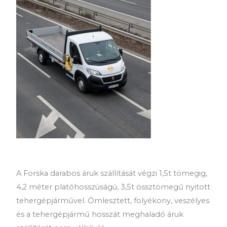
A Forska darabos áruk szállítását végzi 1,5t tömegig,
4,2 méter platóhosszúságú, 3,5t össztömegű nyitott
tehergépjárművel. Ömlesztett, folyékony, veszélyes
és a tehergépjármű hosszát meghaladó áruk