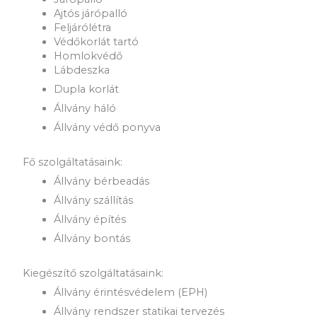
Ajtós járópalló
Feljárólétra
Védőkorlát tartó
Homlokvédő
Lábdeszka
Dupla korlát
Állvány háló
Állvány védő ponyva
Fő szolgáltatásaink:
Állvány bérbeadás
Állvány szállítás
Állvány építés
Állvány bontás
Kiegészítő szolgáltatásaink:
Állvány érintésvédelem (EPH)
Állvány rendszer statikai tervezés