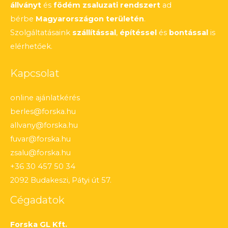
állványt
és
födém zsaluzati rendszert
ad
bérbe
Magyarországon területén
.
Szolgáltatásaink
szállítással
,
építéssel
és
bontással
is
elérhetőek.
Kapcsolat
online ajánlatkérés
berles@forska.hu
allvany@forska.hu
fuvar@forska.hu
zsalu@forska.hu
+36 30 457 50 34
2092 Budakeszi, Pátyi út 57.
Cégadatok
Forska GL Kft.