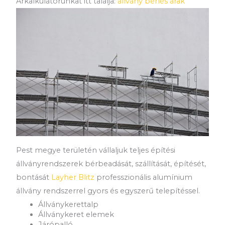
Árkalkulátorunkat itt találja:
állvány bérlés árak
Pest megye területén vállaljuk teljes építési
állványrendszerek bérbeadását, szállítását, építését,
bontását
Layher Blitz
professzionális alumínium
állvány rendszerrel gyors és egyszerű telepítéssel.
Állványkerettalp
Állványkeret elemek
Járópalló