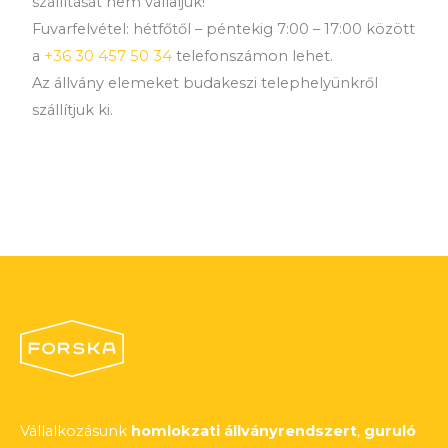
szállítását nem vállaljuk!
Fuvarfelvétel: hétfőtől – péntekig 7:00 – 17:00 között
a
+36 30 457 50 34
telefonszámon lehet.
Az állvány elemeket budakeszi telephelyünkről
szállítjuk ki.
Vállalkozásunk
homlokzati állványrendszert
,
guruló