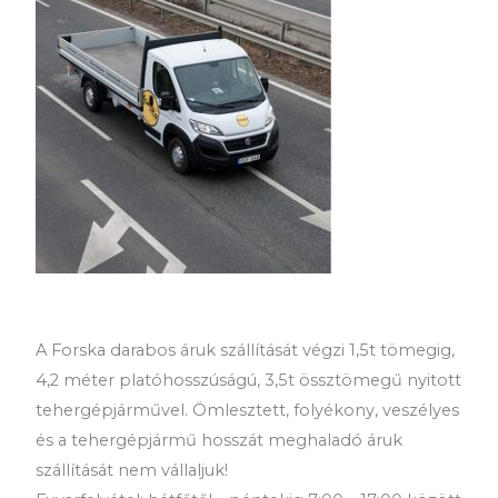
A Forska darabos áruk szállítását végzi 1,5t tömegig,
4,2 méter platóhosszúságú, 3,5t össztömegű nyitott
tehergépjárművel. Ömlesztett, folyékony, veszélyes
és a tehergépjármű hosszát meghaladó áruk
szállítását nem vállaljuk!