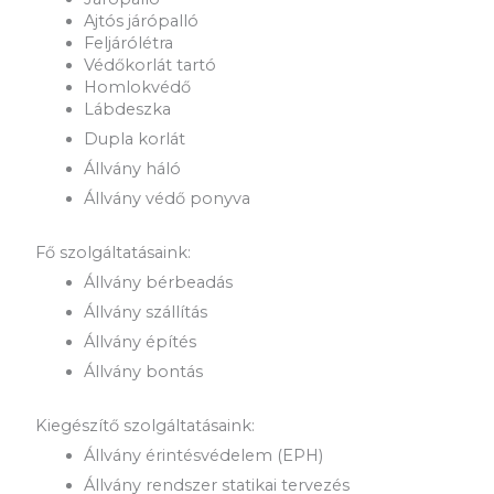
Ajtós járópalló
Feljárólétra
Védőkorlát tartó
Homlokvédő
Lábdeszka
Dupla korlát
Állvány háló
Állvány védő ponyva
Fő szolgáltatásaink:
Állvány bérbeadás
Állvány szállítás
Állvány építés
Állvány bontás
Kiegészítő szolgáltatásaink:
Állvány érintésvédelem (EPH)
Állvány rendszer statikai tervezés