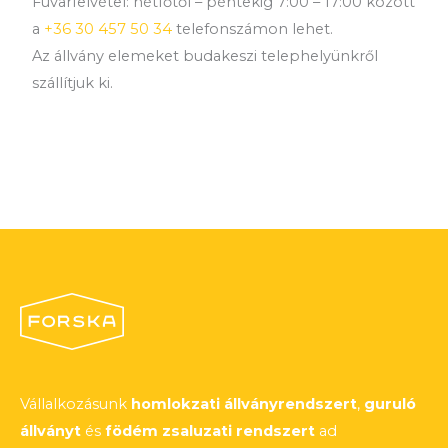
Fuvarfelvétel: hétfőtől – péntekig 7:00 – 17:00 között
a
+36 30 457 50 34
telefonszámon lehet.
Az állvány elemeket budakeszi telephelyünkről
szállítjuk ki.
Vállalkozásunk
homlokzati állványrendszert
,
guruló
állványt
és
födém zsaluzati rendszert
ad