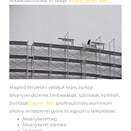
Árkalkulátorunkat itt találja:
állvány bérlés árak
Maglód területén vállaljuk teljes építési
állványrendszerek bérbeadását, szállítását, építését,
bontását
Layher Blitz
professzionális alumínium
állvány rendszerrel gyors és egyszerű telepítéssel.
Állványkerettalp
Állványkeret elemek
Járópalló