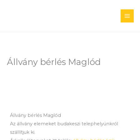
Skip
to
content
Állvány bérlés Maglód
Állvány bérlés Maglód
Az állvány elemeket budakeszi telephelyünkről
szállítjuk ki.