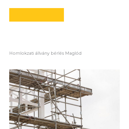
AJÁNLATOT KÉREK
Homlokzati állvány bérlés Maglód