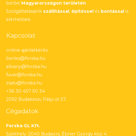
bérbe
Magyarországon területén
.
Szolgáltatásaink
szállítással
,
építéssel
és
bontással
is
elérhetőek.
Kapcsolat
online ajánlatkérés
berles@forska.hu
allvany@forska.hu
fuvar@forska.hu
zsalu@forska.hu
+36 30 457 50 34
2092 Budakeszi, Pátyi út 57.
Cégadatok
Forska GL Kft.
Székhely: 2040 Budaörs, Ébner György köz 4.