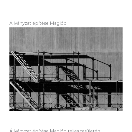
Állványzat építése Maglód
Állványzat építése Maglód teljes területén.