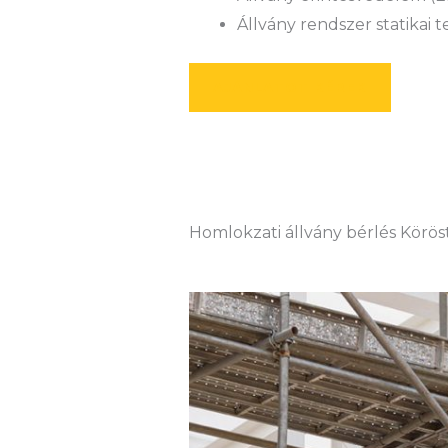
Állvány rendszer statikai 
AJÁNLATOT KÉREK
Homlokzati állvány bérlés Körös