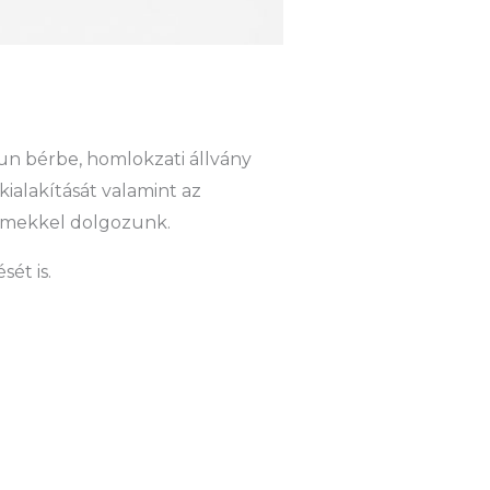
n bérbe, homlokzati állvány
kialakítását valamint az
elemekkel dolgozunk.
ét is.