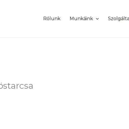
Rólunk
Munkáink
Szolgált
östarcsa