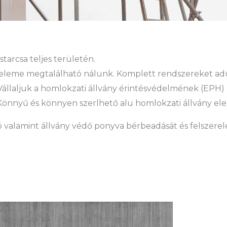
tarcsa teljes területén.
eleme megtalálható nálunk. Komplett rendszereket adu
l. Vállaljuk a homlokzati állvány érintésvédelmének (EPH) 
is. Könnyű és könnyen szerlhető alu homlokzati állvány 
ó valamint állvány védő ponyva bérbeadását és felszerelés