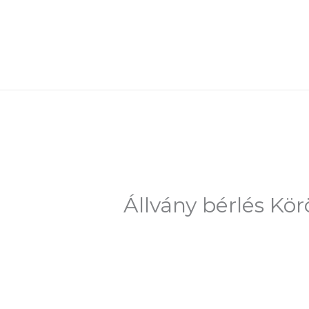
Skip
to
content
Állvány bérlés Kör