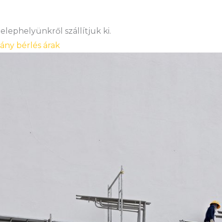
lephelyünkről szállítjuk ki.
vány bérlés árak