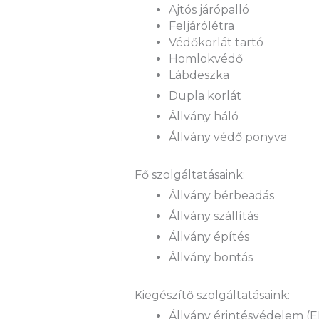
Ajtós járópalló
Feljárólétra
Védőkorlát tartó
Homlokvédő
Lábdeszka
Dupla korlát
Állvány háló
Állvány védő ponyva
Fő szolgáltatásaink:
Állvány bérbeadás
Állvány szállítás
Állvány építés
Állvány bontás
Kiegészítő szolgáltatásaink:
Állvány érintésvédelem (