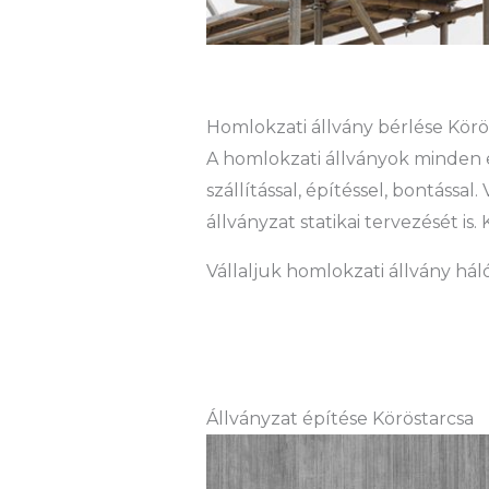
Homlokzati állvány bérlése Körös
A homlokzati állványok minden 
szállítással, építéssel, bontássa
állványzat statikai tervezését 
Vállaljuk homlokzati állvány hál
Állványzat építése Köröstarcsa