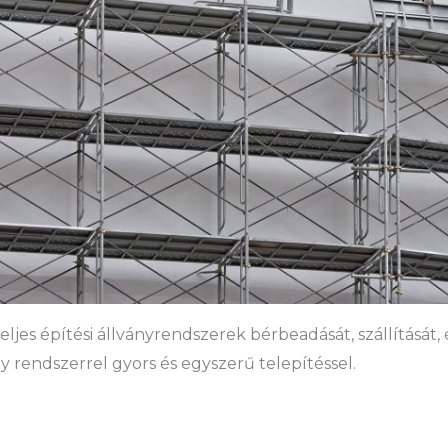
eljes építési állványrendszerek bérbeadását, szállítását,
y rendszerrel gyors és egyszerű telepítéssel.