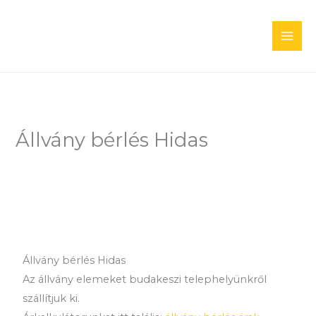
Skip
to
content
Állvány bérlés Hidas
Állvány bérlés Hidas
Az állvány elemeket budakeszi telephelyünkről
szállítjuk ki.