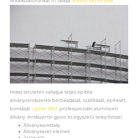
Árkalkulátorunkat itt találja:
állvány bérlés árak
Hidas területén vállaljuk teljes építési
állványrendszerek bérbeadását, szállítását, építését,
bontását
Layher Blitz
professzionális alumínium
állvány rendszerrel gyors és egyszerű telepítéssel.
Állványkerettalp
Állványkeret elemek
Járópalló