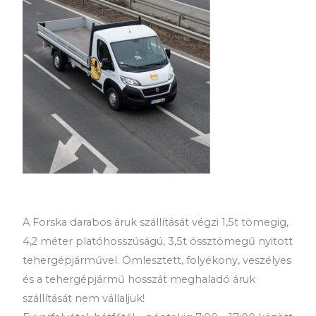
A Forska darabos áruk szállítását végzi 1,5t tömegig,
4,2 méter platóhosszúságú, 3,5t össztömegű nyitott
tehergépjárművel. Ömlesztett, folyékony, veszélyes
és a tehergépjármű hosszát meghaladó áruk
szállítását nem vállaljuk!