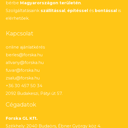
bérbe
Magyarországon területén
.
Szolgáltatásaink
szállítással
,
építéssel
és
bontással
is
elérhetőek.
Kapcsolat
online ajánlatkérés
berles@forska.hu
allvany@forska.hu
fuvar@forska.hu
zsalu@forska.hu
+36 30 457 50 34
2092 Budakeszi, Pátyi út 57.
Cégadatok
Forska GL Kft.
Székhely: 2040 Budaörs, Ébner György köz 4.