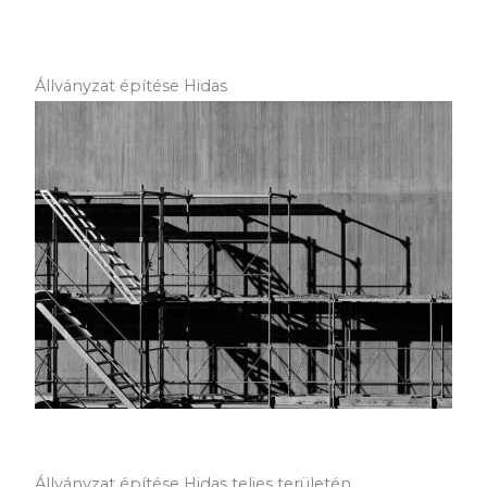
Állványzat építése Hidas
Állványzat építése Hidas teljes területén.