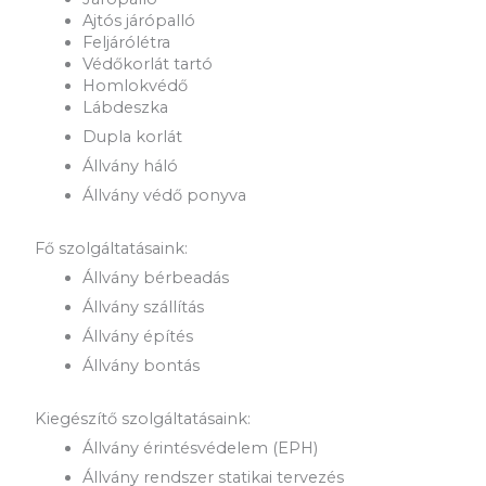
Ajtós járópalló
Feljárólétra
Védőkorlát tartó
Homlokvédő
Lábdeszka
Dupla korlát
Állvány háló
Állvány védő ponyva
Fő szolgáltatásaink:
Állvány bérbeadás
Állvány szállítás
Állvány építés
Állvány bontás
Kiegészítő szolgáltatásaink:
Állvány érintésvédelem (EPH)
Állvány rendszer statikai tervezés