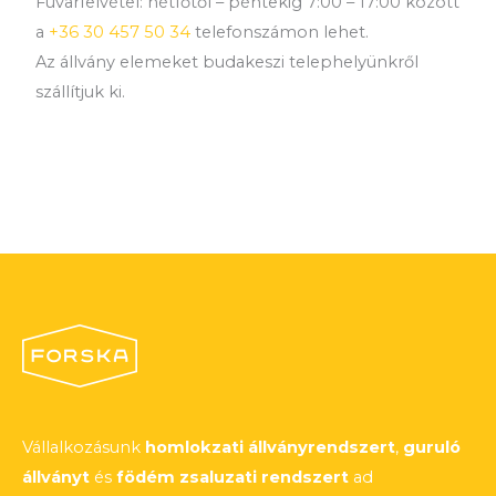
Fuvarfelvétel: hétfőtől – péntekig 7:00 – 17:00 között
a
+36 30 457 50 34
telefonszámon lehet.
Az állvány elemeket budakeszi telephelyünkről
szállítjuk ki.
Vállalkozásunk
homlokzati állványrendszert
,
guruló
állványt
és
födém zsaluzati rendszert
ad