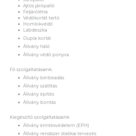
Ajtós járópalló
Feljárólétra
Védőkorlát tartó
Homlokvédő
Lábdeszka
Dupla korlát
Állvány háló
Állvány védő ponyva
Fő szolgáltatásaink:
Állvány bérbeadás
Állvány szállítás
Állvány építés
Állvány bontás
Kiegészítő szolgáltatásaink:
Állvány érintésvédelem (EPH)
Állvány rendszer statikai tervezés