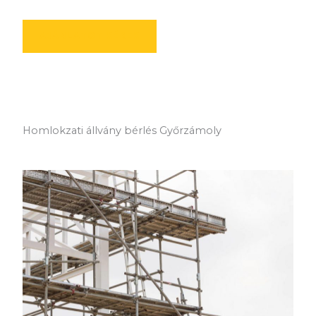
AJÁNLATOT KÉREK
Homlokzati állvány bérlés Győrzámoly