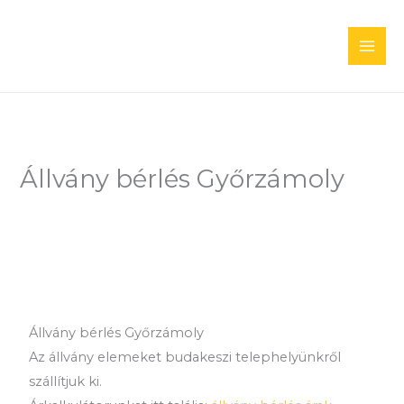
Skip
to
content
Állvány bérlés Győrzámoly
Állvány bérlés Győrzámoly
Az állvány elemeket budakeszi telephelyünkről
szállítjuk ki.