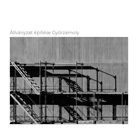
Állványzat építése Győrzámoly