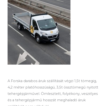
A Forska darabos áruk szállítását végzi 1,5t tömegig,
4,2 méter platóhosszúságú, 3,5t össztömegű nyitott
tehergépjárművel. Ömlesztett, folyékony, veszélyes
és a tehergépjármű hosszát meghaladó áruk