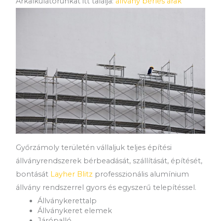
Árkalkulátorunkat itt találja:
állvány bérlés árak
Győrzámoly területén vállaljuk teljes építési
állványrendszerek bérbeadását, szállítását, építését,
bontását
Layher Blitz
professzionális alumínium
állvány rendszerrel gyors és egyszerű telepítéssel.
Állványkerettalp
Állványkeret elemek
Járópalló