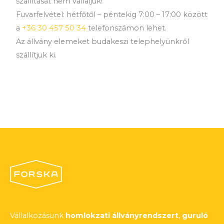
szállítását nem vállaljuk!
Fuvarfelvétel: hétfőtől – péntekig 7:00 – 17:00 között
a
+36 30 457 50 34
telefonszámon lehet.
Az állvány elemeket budakeszi telephelyünkről
szállítjuk ki.
Vállalkozásunk
homlokzati állványrendszert
,
guruló