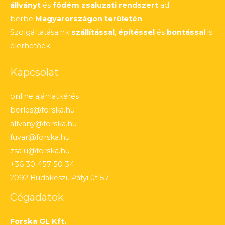
állványt
és
födém zsaluzati rendszert
ad
bérbe
Magyarországon területén
.
Szolgáltatásaink
szállítással
,
építéssel
és
bontással
is
elérhetőek.
Kapcsolat
online ajánlatkérés
berles@forska.hu
allvany@forska.hu
fuvar@forska.hu
zsalu@forska.hu
+36 30 457 50 34
2092 Budakeszi, Pátyi út 57.
Cégadatok
Forska GL Kft.