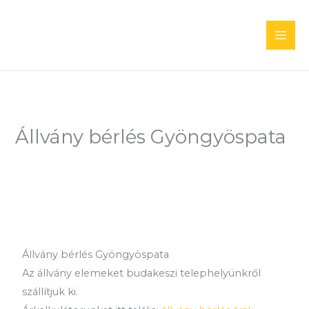
Skip
to
content
Állvány bérlés Gyöngyöspata
Állvány bérlés Gyöngyöspata
Az állvány elemeket budakeszi telephelyünkről
szállítjuk ki.