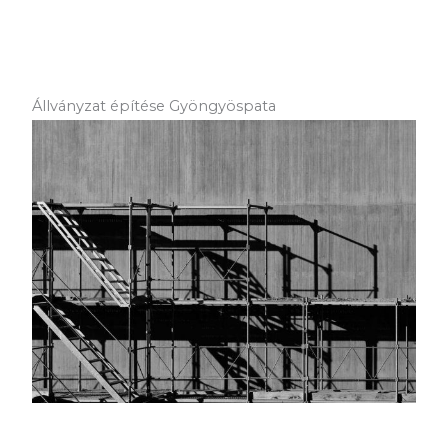
Állványzat építése Gyöngyöspata