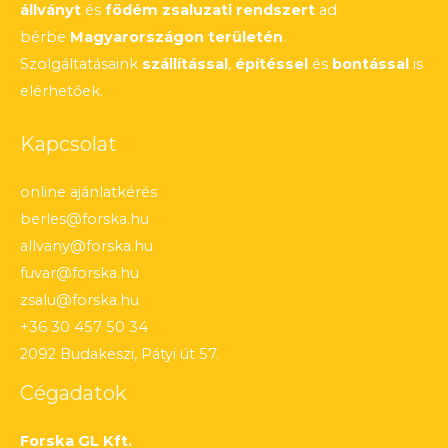
állványt
és
födém zsaluzati rendszert
ad
bérbe
Magyarországon területén
.
Szolgáltatásaink
szállítással
,
építéssel
és
bontással
is
elérhetőek.
Kapcsolat
online ajánlatkérés
berles@forska.hu
allvany@forska.hu
fuvar@forska.hu
zsalu@forska.hu
+36 30 457 50 34
2092 Budakeszi, Pátyi út 57.
Cégadatok
Forska GL Kft.