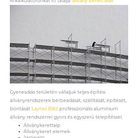
Árkalkulátorunkat itt találja:
állvány bérlés árak
Gyenesdiás területén vállaljuk teljes építési
állványrendszerek bérbeadását, szállítását, építését,
bontását
Layher Blitz
professzionális alumínium
állvány rendszerrel gyors és egyszerű telepítéssel.
Állványkerettalp
Állványkeret elemek
Járópalló