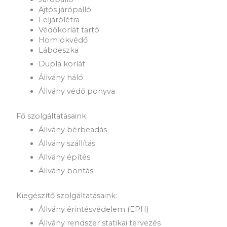
Ajtós járópalló
Feljárólétra
Védőkorlát tartó
Homlokvédő
Lábdeszka
Dupla korlát
Állvány háló
Állvány védő ponyva
Fő szolgáltatásaink:
Állvány bérbeadás
Állvány szállítás
Állvány építés
Állvány bontás
Kiegészítő szolgáltatásaink:
Állvány érintésvédelem (EPH)
Állvány rendszer statikai tervezés