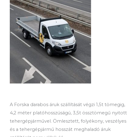
A Forska darabos áruk szállítását végzi 1,5t tömegig,
4,2 méter platóhosszúságú, 3,5t össztömegű nyitott
tehergépjárművel. Ömlesztett, folyékony, veszélyes
és a tehergépjármű hosszát meghaladó áruk