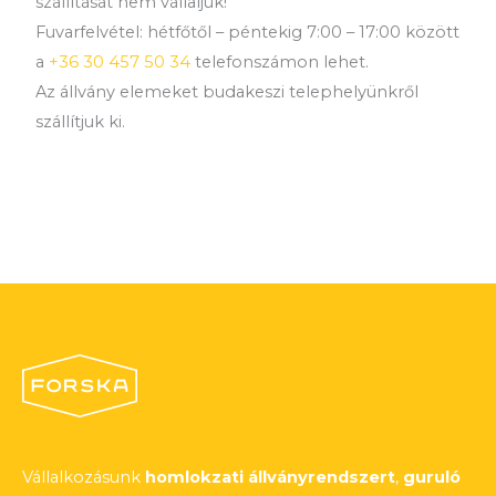
szállítását nem vállaljuk!
Fuvarfelvétel: hétfőtől – péntekig 7:00 – 17:00 között
a
+36 30 457 50 34
telefonszámon lehet.
Az állvány elemeket budakeszi telephelyünkről
szállítjuk ki.
Vállalkozásunk
homlokzati állványrendszert
,
guruló