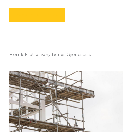
AJÁNLATOT KÉREK
Homlokzati állvány bérlés Gyenesdiás