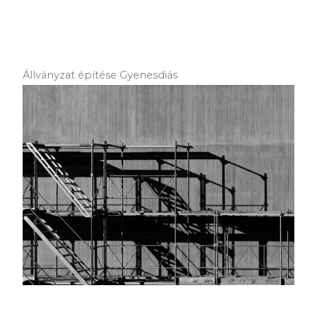
Állványzat építése Gyenesdiás