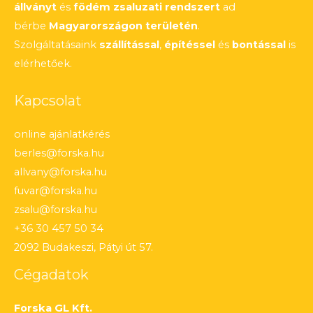
állványt
és
födém zsaluzati rendszert
ad
bérbe
Magyarországon területén
.
Szolgáltatásaink
szállítással
,
építéssel
és
bontással
is
elérhetőek.
Kapcsolat
online ajánlatkérés
berles@forska.hu
allvany@forska.hu
fuvar@forska.hu
zsalu@forska.hu
+36 30 457 50 34
2092 Budakeszi, Pátyi út 57.
Cégadatok
Forska GL Kft.