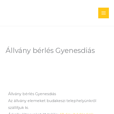
Skip
to
content
Állvány bérlés Gyenesdiás
Állvány bérlés Gyenesdiás
Az állvány elemeket budakeszi telephelyünkről
szállítjuk ki.