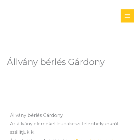
Skip
to
content
Állvány bérlés Gárdony
Állvány bérlés Gárdony
Az állvány elemeket budakeszi telephelyünkről
szállítjuk ki.