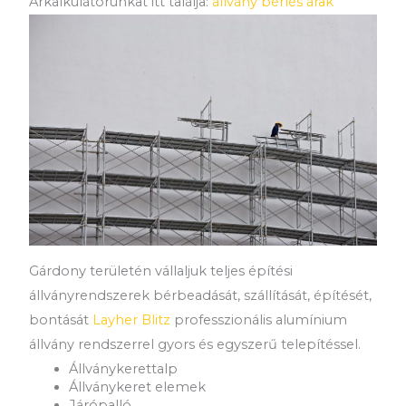
Árkalkulátorunkat itt találja:
állvány bérlés árak
Gárdony területén vállaljuk teljes építési
állványrendszerek bérbeadását, szállítását, építését,
bontását
Layher Blitz
professzionális alumínium
állvány rendszerrel gyors és egyszerű telepítéssel.
Állványkerettalp
Állványkeret elemek
Járópalló