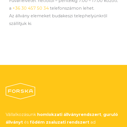
Fuvarfelvétel: hétfőtől – péntekig 7:00 – 17:00 között
a
+36 30 457 50 34
telefonszámon lehet.
Az állvány elemeket budakeszi telephelyünkről
szállítjuk ki.
Vállalkozásunk
homlokzati állványrendszert
,
guruló
állványt
és
födém zsaluzati rendszert
ad