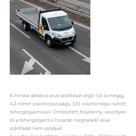
A Forska darabos áruk szállítását végzi 1,5t tömegig,
4,2 méter platóhosszúságú, 3,5t össztömegű nyitott
tehergépjárművel. Ömlesztett, folyékony, veszélyes
és a tehergépjármű hosszát meghaladó áruk
szállítását nem vállaljuk!