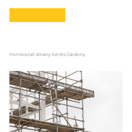
AJÁNLATOT KÉREK
Homlokzati állvány bérlés Gárdony