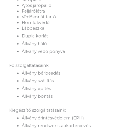
Ajtós járópalló
Feljárólétra
Védőkorlát tartó
Homlokvédő
Lábdeszka
Dupla korlát
Állvány háló
Állvány védő ponyva
Fő szolgáltatásaink:
Állvány bérbeadás
Állvány szállítás
Állvány építés
Állvány bontás
Kiegészítő szolgáltatásaink:
Állvány érintésvédelem (EPH)
Állvány rendszer statikai tervezés