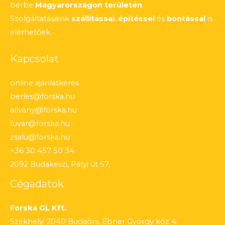
bérbe
Magyarországon területén
.
Szolgáltatásaink
szállítással
,
építéssel
és
bontással
is
elérhetőek.
Kapcsolat
online ajánlatkérés
berles@forska.hu
allvany@forska.hu
fuvar@forska.hu
zsalu@forska.hu
+36 30 457 50 34
2092 Budakeszi, Pátyi út 57.
Cégadatok
Forska GL Kft.
Székhely: 2040 Budaörs, Ébner György köz 4.