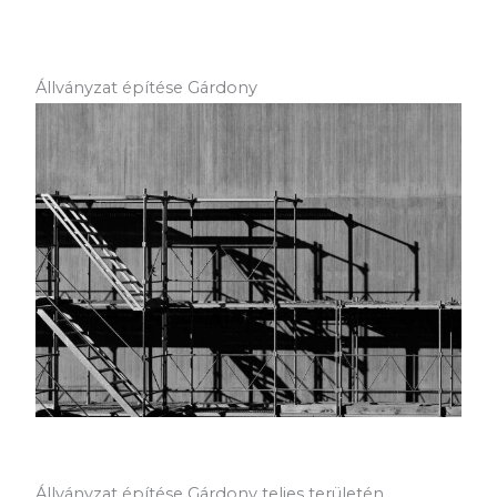
Állványzat építése Gárdony
Állványzat építése Gárdony teljes területén.