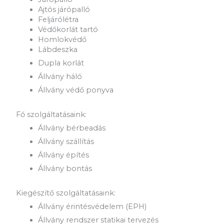
Ajtós járópalló
Feljárólétra
Védőkorlát tartó
Homlokvédő
Lábdeszka
Dupla korlát
Állvány háló
Állvány védő ponyva
Fő szolgáltatásaink:
Állvány bérbeadás
Állvány szállítás
Állvány építés
Állvány bontás
Kiegészítő szolgáltatásaink:
Állvány érintésvédelem (EPH)
Állvány rendszer statikai tervezés