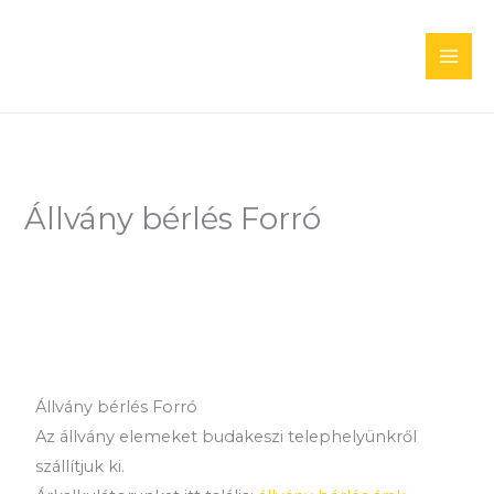
Skip
to
content
Állvány bérlés Forró
Állvány bérlés Forró
Az állvány elemeket budakeszi telephelyünkről
szállítjuk ki.