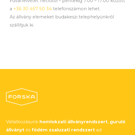
Fuvarfelvétel: hétfőtől – péntekig 7:00 – 17:00 között
a
+36 30 457 50 34
telefonszámon lehet.
Az állvány elemeket budakeszi telephelyünkről
szállítjuk ki.
Vállalkozásunk
homlokzati állványrendszert
,
guruló
állványt
és
födém zsaluzati rendszert
ad