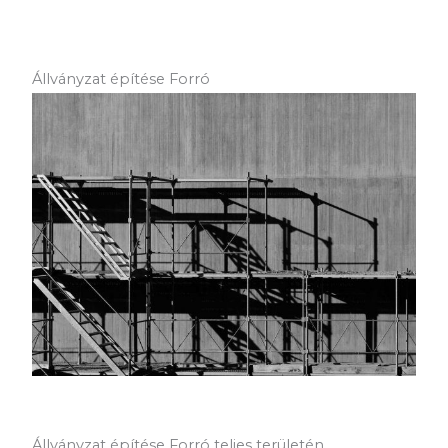
Állványzat építése Forró
Állványzat építése Forró teljes területén.