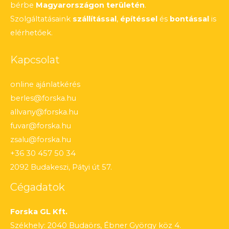
bérbe
Magyarországon területén
.
Szolgáltatásaink
szállítással
,
építéssel
és
bontással
is
elérhetőek.
Kapcsolat
online ajánlatkérés
berles@forska.hu
allvany@forska.hu
fuvar@forska.hu
zsalu@forska.hu
+36 30 457 50 34
2092 Budakeszi, Pátyi út 57.
Cégadatok
Forska GL Kft.
Székhely: 2040 Budaörs, Ébner György köz 4.