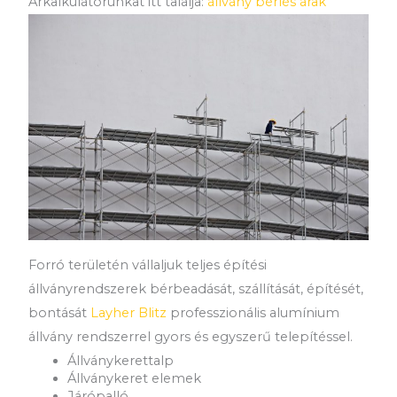
Árkalkulátorunkat itt találja:
állvány bérlés árak
Forró területén vállaljuk teljes építési
állványrendszerek bérbeadását, szállítását, építését,
bontását
Layher Blitz
professzionális alumínium
állvány rendszerrel gyors és egyszerű telepítéssel.
Állványkerettalp
Állványkeret elemek
Járópalló