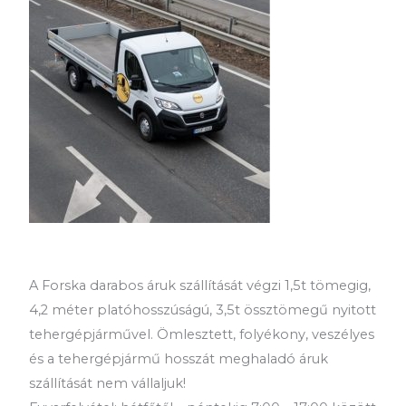
A Forska darabos áruk szállítását végzi 1,5t tömegig,
4,2 méter platóhosszúságú, 3,5t össztömegű nyitott
tehergépjárművel. Ömlesztett, folyékony, veszélyes
és a tehergépjármű hosszát meghaladó áruk
szállítását nem vállaljuk!