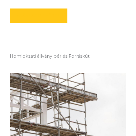
AJÁNLATOT KÉREK
Homlokzati állvány bérlés Forráskút