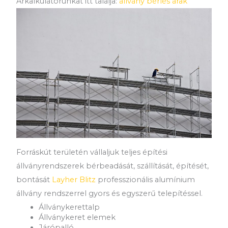
Árkalkulátorunkat itt találja:
állvány bérlés árak
Forráskút területén vállaljuk teljes építési
állványrendszerek bérbeadását, szállítását, építését,
bontását
Layher Blitz
professzionális alumínium
állvány rendszerrel gyors és egyszerű telepítéssel.
Állványkerettalp
Állványkeret elemek
Járópalló