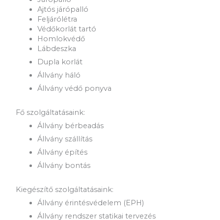
Ajtós járópalló
Feljárólétra
Védőkorlát tartó
Homlokvédő
Lábdeszka
Dupla korlát
Állvány háló
Állvány védő ponyva
Fő szolgáltatásaink:
Állvány bérbeadás
Állvány szállítás
Állvány építés
Állvány bontás
Kiegészítő szolgáltatásaink:
Állvány érintésvédelem (EPH)
Állvány rendszer statikai tervezés