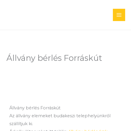
Skip
to
content
Állvány bérlés Forráskút
Állvány bérlés Forráskút
Az állvány elemeket budakeszi telephelyünkről
szállítjuk ki.