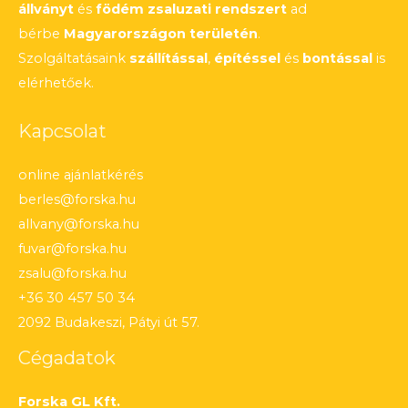
állványt
és
födém zsaluzati rendszert
ad
bérbe
Magyarországon területén
.
Szolgáltatásaink
szállítással
,
építéssel
és
bontással
is
elérhetőek.
Kapcsolat
online ajánlatkérés
berles@forska.hu
allvany@forska.hu
fuvar@forska.hu
zsalu@forska.hu
+36 30 457 50 34
2092 Budakeszi, Pátyi út 57.
Cégadatok
Forska GL Kft.