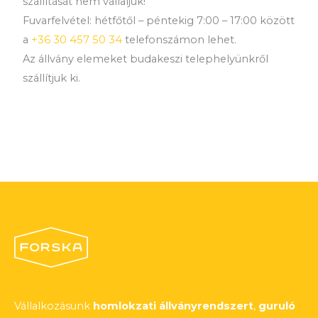
szállítását nem vállaljuk!
Fuvarfelvétel: hétfőtől – péntekig 7:00 – 17:00 között
a
+36 30 457 50 34
telefonszámon lehet.
Az állvány elemeket budakeszi telephelyünkről
szállítjuk ki.
Vállalkozásunk
homlokzati állványrendszert
,
guruló