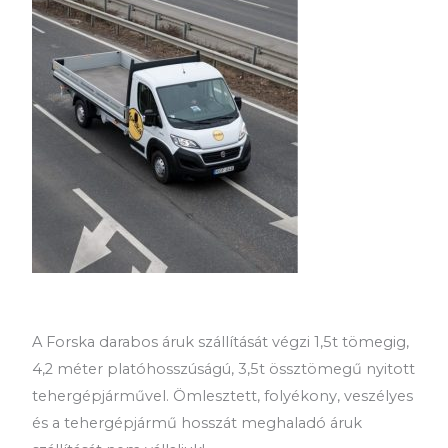
A Forska darabos áruk szállítását végzi 1,5t tömegig,
4,2 méter platóhosszúságú, 3,5t össztömegű nyitott
tehergépjárművel. Ömlesztett, folyékony, veszélyes
és a tehergépjármű hosszát meghaladó áruk