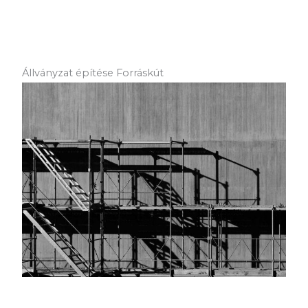
Állványzat építése Forráskút