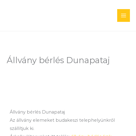
Skip
to
content
Állvány bérlés Dunapataj
Állvány bérlés Dunapataj
Az állvány elemeket budakeszi telephelyünkről
szállítjuk ki.