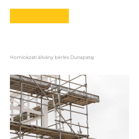
AJÁNLATOT KÉREK
Homlokzati állvány bérlés Dunapataj