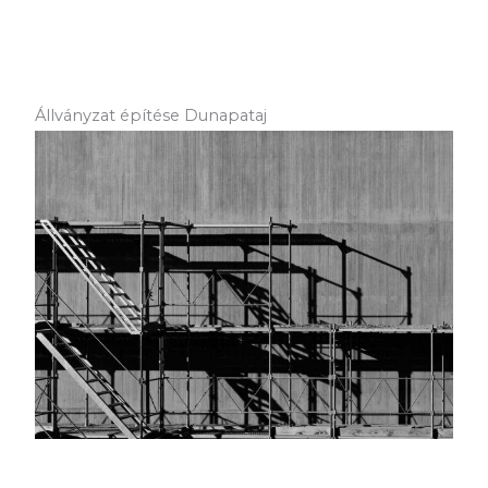
Állványzat építése Dunapataj