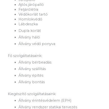
Ajtós járópalló
Feljárólétra
Védőkorlát tartó
Homlokvédő
Lábdeszka
Dupla korlát
Állvány háló
Állvány védő ponyva
Fő szolgáltatásaink:
Állvány bérbeadás
Állvány szállítás
Állvány építés
Állvány bontás
Kiegészítő szolgáltatásaink:
Állvány érintésvédelem (EPH)
Állvány rendszer statikai tervezés