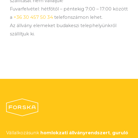
szállítását nem vállaljuk!
Fuvarfelvétel: hétfőtől – péntekig 7:00 – 17:00 között
a
+36 30 457 50 34
telefonszámon lehet.
Az állvány elemeket budakeszi telephelyünkről
szállítjuk ki.
Vállalkozásunk
homlokzati állványrendszert
,
guruló