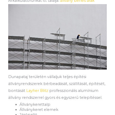
Árkalkulátorunkat itt találja:
állvány bérlés árak
Dunapataj területén vállaljuk teljes építési
állványrendszerek bérbeadását, szállítását, építését,
bontását
Layher Blitz
professzionális alumínium
állvány rendszerrel gyors és egyszerű telepítéssel.
Állványkerettalp
Állványkeret elemek
Járópalló