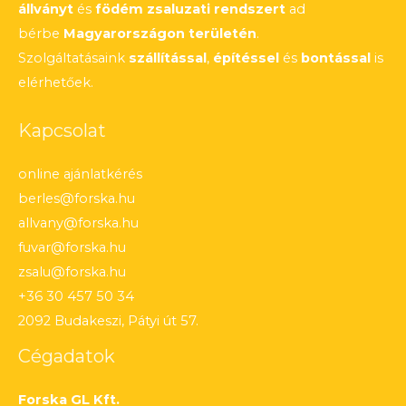
állványt
és
födém zsaluzati rendszert
ad
bérbe
Magyarországon területén
.
Szolgáltatásaink
szállítással
,
építéssel
és
bontással
is
elérhetőek.
Kapcsolat
online ajánlatkérés
berles@forska.hu
allvany@forska.hu
fuvar@forska.hu
zsalu@forska.hu
+36 30 457 50 34
2092 Budakeszi, Pátyi út 57.
Cégadatok
Forska GL Kft.