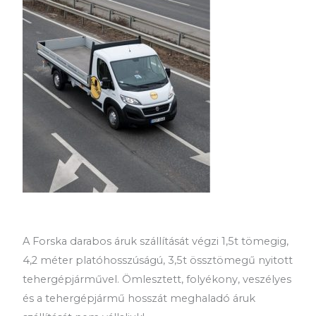
A Forska darabos áruk szállítását végzi 1,5t tömegig,
4,2 méter platóhosszúságú, 3,5t össztömegű nyitott
tehergépjárművel. Ömlesztett, folyékony, veszélyes
és a tehergépjármű hosszát meghaladó áruk