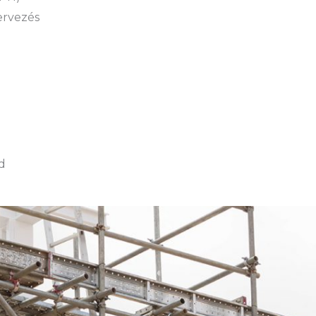
tervezés
d