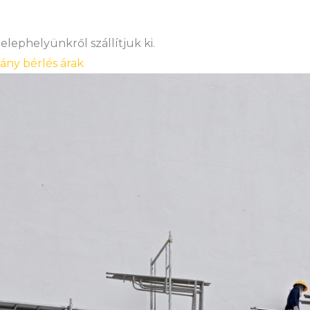
lephelyünkről szállítjuk ki.
vány bérlés árak