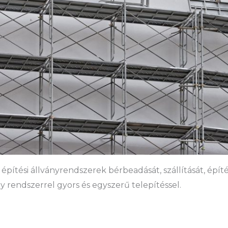
 építési állványrendszerek bérbeadását, szállítását, épít
y rendszerrel gyors és egyszerű telepítéssel.