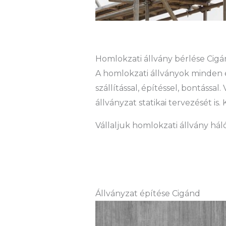
Homlokzati állvány bérlése Cigán
A homlokzati állványok minden 
szállítással, építéssel, bontássa
állványzat statikai tervezését 
Vállaljuk homlokzati állvány hál
Állványzat építése Cigánd