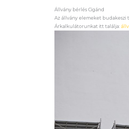
Állvány bérlés Cigánd
Az állvány elemeket budakeszi te
Árkalkulátorunkat itt találja:
áll