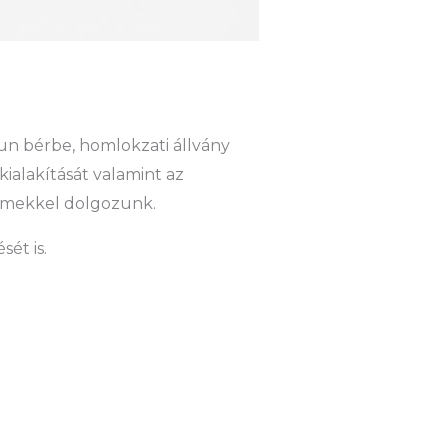
n bérbe, homlokzati állvány
kialakítását valamint az
elemekkel dolgozunk.
ét is.