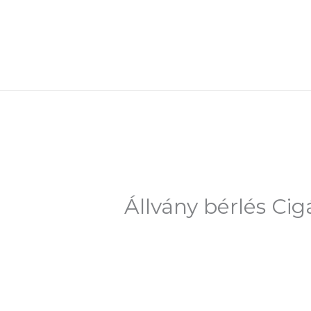
Skip
to
content
Állvány bérlés Ci