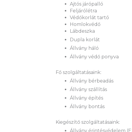
Ajtós járópalló
Feljárólétra
Védőkorlát tartó
Homlokvédő
Lábdeszka
Dupla korlát
Állvány háló
Állvány védő ponyva
Fő szolgáltatásaink:
Állvány bérbeadás
Állvány szállítás
Állvány építés
Állvány bontás
Kiegészítő szolgáltatásaink:
Állvány érintésvédelem (