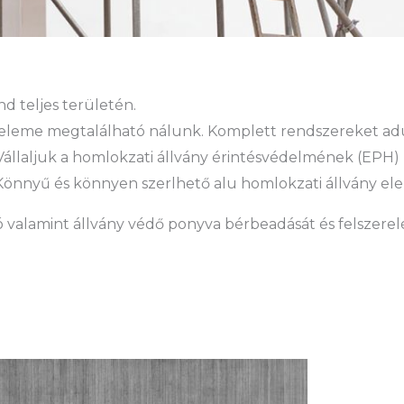
d teljes területén.
eleme megtalálható nálunk. Komplett rendszereket adu
l. Vállaljuk a homlokzati állvány érintésvédelmének (EPH) 
is. Könnyű és könnyen szerlhető alu homlokzati állvány 
ó valamint állvány védő ponyva bérbeadását és felszerelés