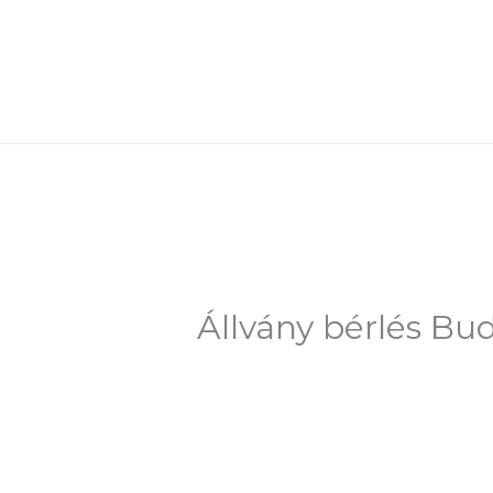
Skip
to
content
Állvány bérlés Bud