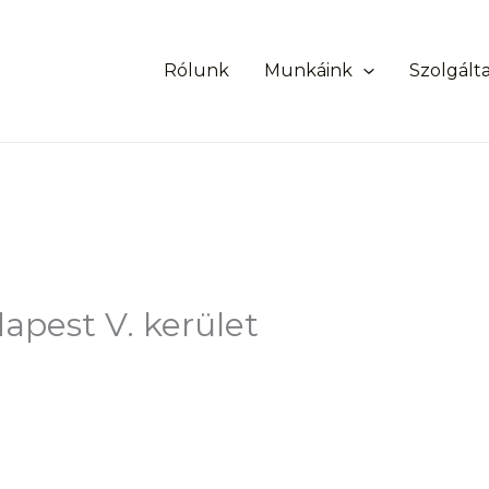
Rólunk
Munkáink
Szolgált
apest V. kerület