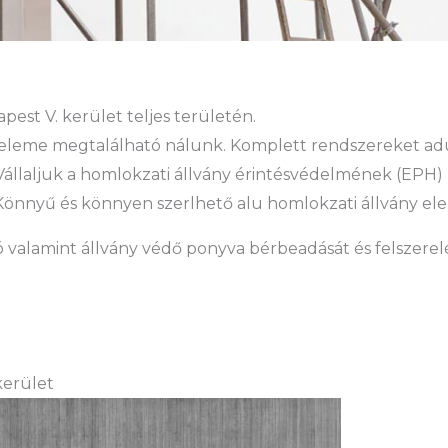
est V. kerület teljes területén.
eleme megtalálható nálunk. Komplett rendszereket adu
l. Vállaljuk a homlokzati állvány érintésvédelmének (EPH) 
is. Könnyű és könnyen szerlhető alu homlokzati állvány 
ó valamint állvány védő ponyva bérbeadását és felszerelés
kerület