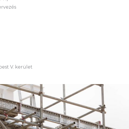
tervezés
est V. kerület