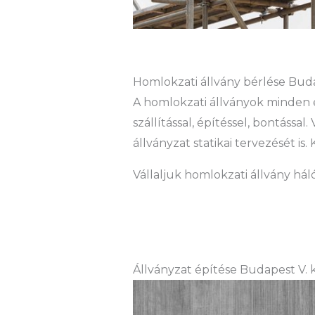
Homlokzati állvány bérlése Budap
A homlokzati állványok minden 
szállítással, építéssel, bontássa
állványzat statikai tervezését 
Vállaljuk homlokzati állvány hál
Állványzat építése Budapest V. 