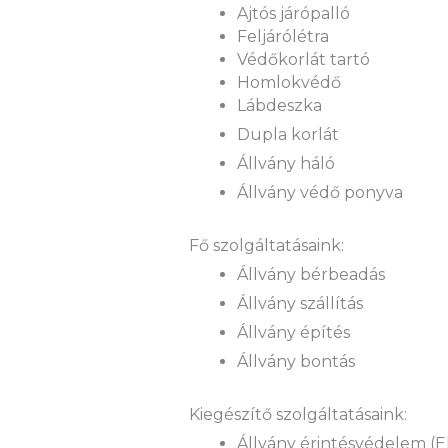
Ajtós járópalló
Feljárólétra
Védőkorlát tartó
Homlokvédő
Lábdeszka
Dupla korlát
Állvány háló
Állvány védő ponyva
Fő szolgáltatásaink:
Állvány bérbeadás
Állvány szállítás
Állvány építés
Állvány bontás
Kiegészítő szolgáltatásaink:
Állvány érintésvédelem (