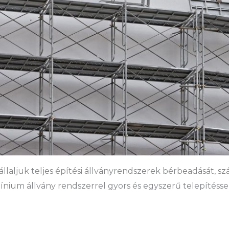
laljuk teljes építési állványrendszerek bérbeadását, szál
ínium állvány rendszerrel gyors és egyszerű telepítéssel