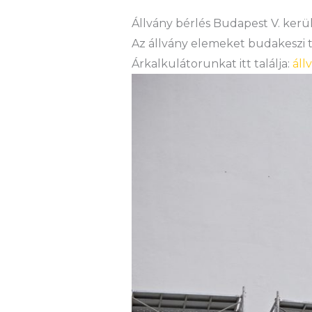
Állvány bérlés Budapest V. kerü
Az állvány elemeket budakeszi te
Árkalkulátorunkat itt találja:
áll