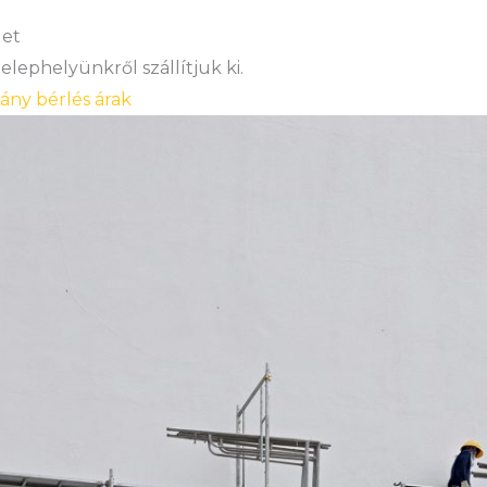
let
lephelyünkről szállítjuk ki.
vány bérlés árak