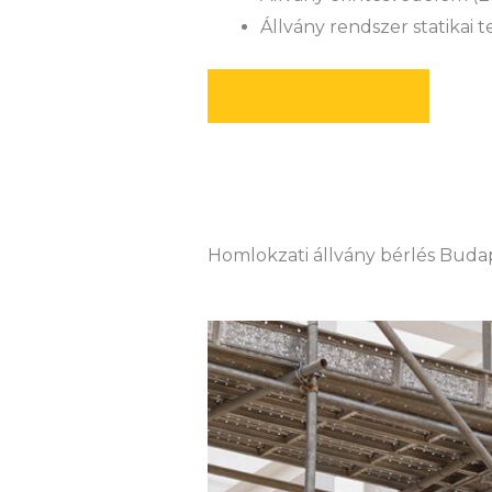
Állvány rendszer statikai 
AJÁNLATOT KÉREK
Homlokzati állvány bérlés Budap