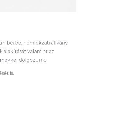
n bérbe, homlokzati állvány
kialakítását valamint az
elemekkel dolgozunk.
ét is.