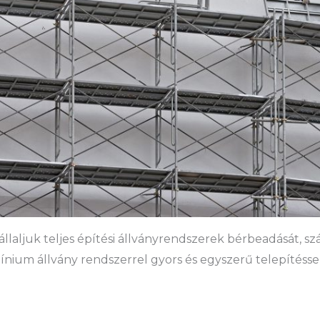
laljuk teljes építési állványrendszerek bérbeadását, szál
ínium állvány rendszerrel gyors és egyszerű telepítéssel