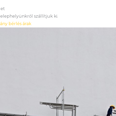
let
lephelyünkről szállítjuk ki.
vány bérlés árak