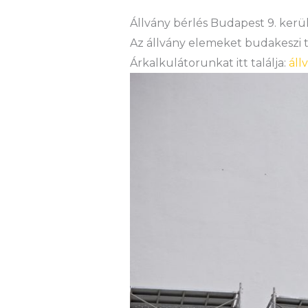
Állvány bérlés Budapest 9. kerü
Az állvány elemeket budakeszi te
Árkalkulátorunkat itt találja:
áll