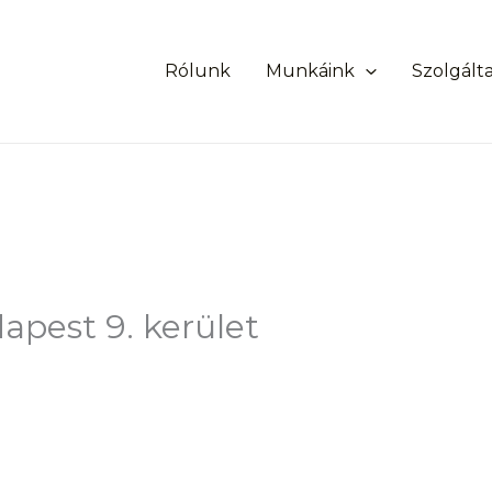
Rólunk
Munkáink
Szolgált
apest 9. kerület