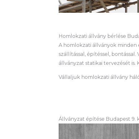
Homlokzati állvány bérlése Budap
A homlokzati állványok minden 
szállítással, építéssel, bontássa
állványzat statikai tervezését 
Vállaljuk homlokzati állvány hál
Állványzat építése Budapest 9. 