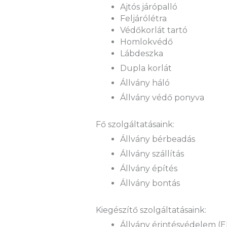
Ajtós járópalló
Feljárólétra
Védőkorlát tartó
Homlokvédő
Lábdeszka
Dupla korlát
Állvány háló
Állvány védő ponyva
Fő szolgáltatásaink:
Állvány bérbeadás
Állvány szállítás
Állvány építés
Állvány bontás
Kiegészítő szolgáltatásaink:
Állvány érintésvédelem (