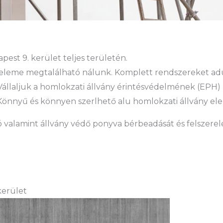
est 9. kerület teljes területén.
eleme megtalálható nálunk. Komplett rendszereket adu
l. Vállaljuk a homlokzati állvány érintésvédelmének (EPH) 
is. Könnyű és könnyen szerlhető alu homlokzati állvány 
ó valamint állvány védő ponyva bérbeadását és felszerelés
kerület