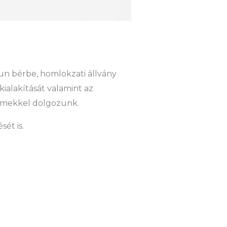
n bérbe, homlokzati állvány
kialakítását valamint az
elemekkel dolgozunk.
ét is.