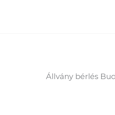
Skip
to
content
Állvány bérlés Bud