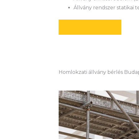
Állvány rendszer statikai 
AJÁNLATOT KÉREK
Homlokzati állvány bérlés Budap