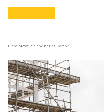
AJÁNLATOT KÉREK
Homlokzati állvány bérlés Báránd