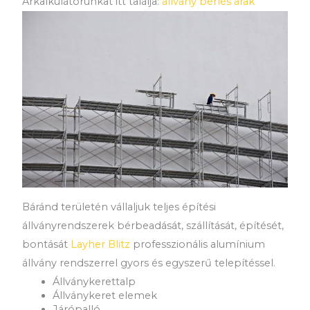
Árkalkulátorunkat itt találja:
állvány bérlés árak
Báránd területén vállaljuk teljes építési
állványrendszerek bérbeadását, szállítását, építését,
bontását
Layher Blitz
professzionális alumínium
állvány rendszerrel gyors és egyszerű telepítéssel.
Állványkerettalp
Állványkeret elemek
Járópalló