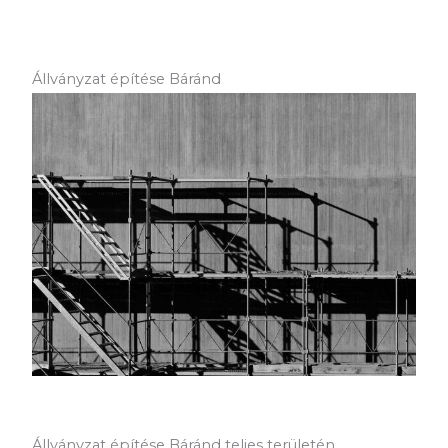
Állványzat építése Báránd
Állványzat építése Báránd teljes területén.