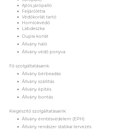
Ajtós járópalló
Feljárólétra
Védőkorlát tartó
Homlokvédő
Lábdeszka
Dupla korlát
Állvány háló
Állvány védő ponyva
Fő szolgáltatásaink:
Állvány bérbeadás
Állvány szállítás
Állvány építés
Állvány bontás
Kiegészítő szolgáltatásaink:
Állvány érintésvédelem (EPH)
Állvány rendszer statikai tervezés