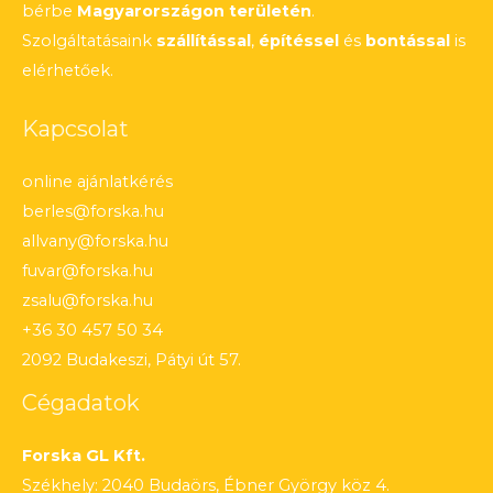
bérbe
Magyarországon területén
.
Szolgáltatásaink
szállítással
,
építéssel
és
bontással
is
elérhetőek.
Kapcsolat
online ajánlatkérés
berles@forska.hu
allvany@forska.hu
fuvar@forska.hu
zsalu@forska.hu
+36 30 457 50 34
2092 Budakeszi, Pátyi út 57.
Cégadatok
Forska GL Kft.
Székhely: 2040 Budaörs, Ébner György köz 4.