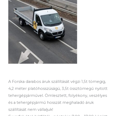
A Forska darabos áruk szállítását végzi 1,5t tömegig,
4,2 méter platóhosszúságú, 3,5t össztömegű nyitott
tehergépjárművel. Ömlesztett, folyékony, veszélyes
és a tehergépjármű hosszát meghaladó áruk
szállítását nem vállaljuk!