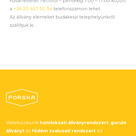
Fuvarfelvétel: hétfőtől – péntekig 7:00 – 17:00 között
a
+36 30 457 50 34
telefonszámon lehet.
Az állvány elemeket budakeszi telephelyünkről
szállítjuk ki.
Vállalkozásunk
homlokzati állványrendszert
,
guruló
állványt
és
födém zsaluzati rendszert
ad