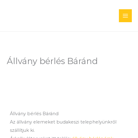
Skip
to
content
Állvány bérlés Báránd
Állvány bérlés Báránd
Az állvány elemeket budakeszi telephelyünkről
szállítjuk ki.